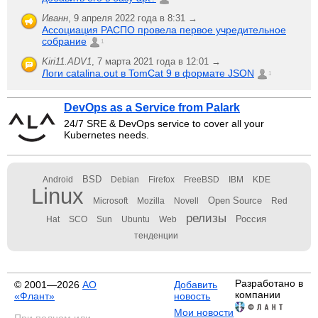
Иванн
,
9 апреля 2022 года в 8:31 →
Ассоциация РАСПО провела первое учредительное
собрание
1
Kiri11.ADV1
,
7 марта 2021 года в 12:01 →
Логи catalina.out в TomCat 9 в формате JSON
1
DevOps as a Service from Palark
24/7 SRE & DevOps service to cover all your
Kubernetes needs.
BSD
Android
Debian
Firefox
FreeBSD
IBM
KDE
Linux
Open Source
Microsoft
Mozilla
Novell
Red
релизы
Россия
Hat
SCO
Sun
Ubuntu
Web
тенденции
Разработано в
© 2001—2026
АО
Добавить
компании
«Флант»
новость
Мои новости