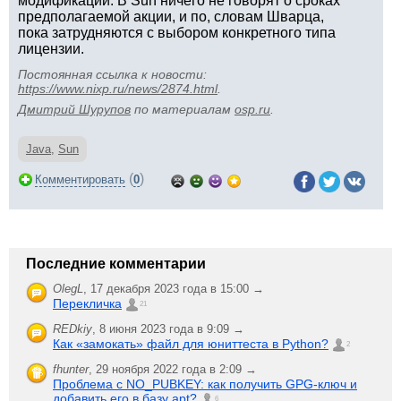
модификации. В Sun ничего не говорят о сроках
предполагаемой акции, и по, словам Шварца,
пока затрудняются с выбором конкретного типа
лицензии.
Постоянная ссылка к новости:
https://www.nixp.ru/news/2874.html
.
Дмитрий Шурупов
по материалам
osp.ru
.
Java
,
Sun
(
)
Комментировать
0
Последние комментарии
OlegL
,
17 декабря 2023 года в 15:00 →
Перекличка
21
REDkiy
,
8 июня 2023 года в 9:09 →
Как «замокать» файл для юниттеста в Python?
2
fhunter
,
29 ноября 2022 года в 2:09 →
Проблема с NO_PUBKEY: как получить GPG-ключ и
добавить его в базу apt?
6