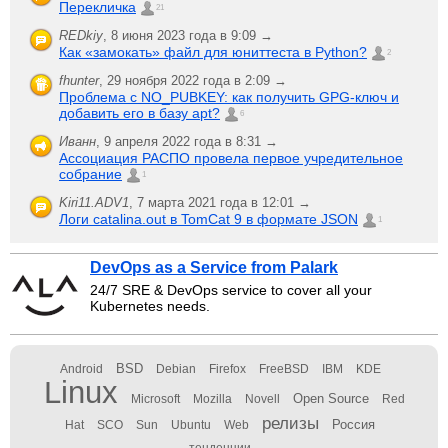
Перекличка
21
REDkiy
,
8 июня 2023 года в 9:09 →
Как «замокать» файл для юниттеста в Python?
2
fhunter
,
29 ноября 2022 года в 2:09 →
Проблема с NO_PUBKEY: как получить GPG-ключ и
добавить его в базу apt?
6
Иванн
,
9 апреля 2022 года в 8:31 →
Ассоциация РАСПО провела первое учредительное
собрание
1
Kiri11.ADV1
,
7 марта 2021 года в 12:01 →
Логи catalina.out в TomCat 9 в формате JSON
1
DevOps as a Service from Palark
24/7 SRE & DevOps service to cover all your
Kubernetes needs.
BSD
Android
Debian
Firefox
FreeBSD
IBM
KDE
Linux
Open Source
Microsoft
Mozilla
Novell
Red
релизы
Россия
Hat
SCO
Sun
Ubuntu
Web