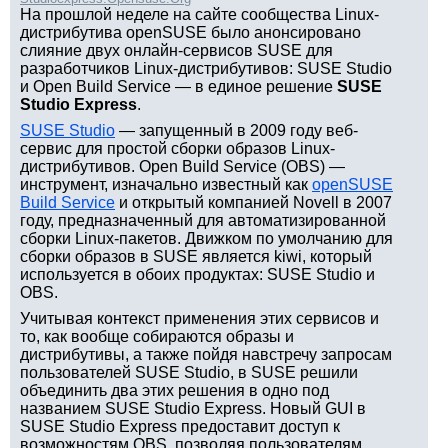
На прошлой неделе на сайте сообщества Linux-
дистрибутива openSUSE было анонсировано
слияние двух онлайн-сервисов SUSE для
разработчиков Linux-дистрибутивов: SUSE Studio
и Open Build Service — в единое решение
SUSE
Studio Express
.
SUSE Studio
— запущенный в 2009 году веб-
сервис для простой сборки образов Linux-
дистрибутивов. Open Build Service (OBS) —
инструмент, изначально известный как
openSUSE
Build Service
и открытый компанией Novell в 2007
году, предназначенный для автоматизированной
сборки Linux-пакетов. Движком по умолчанию для
сборки образов в SUSE является kiwi, который
используется в обоих продуктах: SUSE Studio и
OBS.
Учитывая контекст применения этих сервисов и
то, как вообще собираются образы и
дистрибутивы, а также пойдя навстречу запросам
пользователей SUSE Studio, в SUSE решили
объединить два этих решения в одно под
названием SUSE Studio Express. Новый GUI в
SUSE Studio Express предоставит доступ к
возможностям OBS, позволяя пользователям