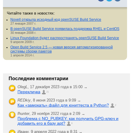
Читайте также в новостях:
Novell открыла исходный код openSUSE Build Service
27 января 2007 г.
В openSUSE Build Service появилась поддержка RHEL и CentOS
30 января 2008 г.
Linux Foundation будет распространять openSUSE Build Service
9 апреля 2009 г.
Open Build Service 2.5 — новая версия автоматизированной
системы сборки пакетов
1 апреля 2014 г.
Последние комментарии
OlegL
,
17 декабря 2023 года в 15:00 →
Перекличка
21
REDkiy
,
8 июня 2023 года в 9:09 →
Как «замокать» файл для юниттеста в Python?
2
fhunter
,
29 ноября 2022 года в 2:09 →
Проблема с NO_PUBKEY: как получить GPG-ключ и
добавить его в базу apt?
6
Иванн
,
9 апреля 2022 года в 8:31 →