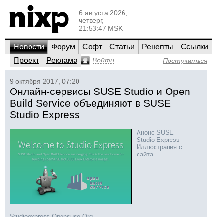
6 августа 2026,
четверг,
21:53:47 MSK
Новости
Форум
Софт
Статьи
Рецепты
Ссылки
Проект
Реклама
Войти
Постучаться
9 октября 2017, 07:20
Онлайн-сервисы SUSE Studio и Open
Build Service объединяют в SUSE
Studio Express
Анонс SUSE
Studio Express
Иллюстрация с
сайта
Studioexpress.Opensuse.Org