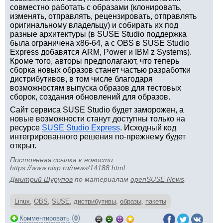
совместно работать с образами (клонировать,
изменять, отправлять, рецензировать, отправлять
оригинальному владельцу) и собирать их под
разные архитектуры (в SUSE Studio поддержка
была ограничена x86-64, а с OBS в SUSE Studio
Express добавятся ARM, Power и IBM z Systems).
Кроме того, авторы предполагают, что теперь
сборка новых образов станет частью разработки
дистрибутивов, в том числе благодаря
возможностям выпуска образов для тестовых
сборок, создания обновлений для образов.
Сайт сервиса SUSE Studio будет заморожен, а
новые возможности станут доступны только на
ресурсе
SUSE Studio Express
. Исходный код
интегрированного решения по-прежнему будет
открыт.
Постоянная ссылка к новости:
https://www.nixp.ru/news/14188.html
.
Дмитрий Шурупов
по материалам
openSUSE News
.
Linux
,
OBS
,
SUSE
,
дистрибутивы
,
образы
,
пакеты
(
)
Комментировать
0