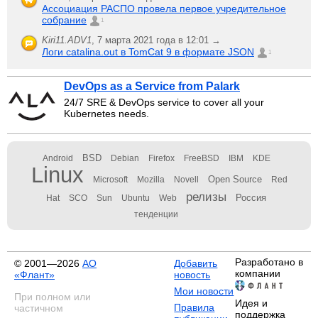
Ассоциация РАСПО провела первое учредительное
собрание
1
Kiri11.ADV1
,
7 марта 2021 года в 12:01 →
Логи catalina.out в TomCat 9 в формате JSON
1
DevOps as a Service from Palark
24/7 SRE & DevOps service to cover all your
Kubernetes needs.
BSD
Android
Debian
Firefox
FreeBSD
IBM
KDE
Linux
Open Source
Microsoft
Mozilla
Novell
Red
релизы
Россия
Hat
SCO
Sun
Ubuntu
Web
тенденции
Разработано в
© 2001—2026
АО
Добавить
компании
«Флант»
новость
Мои новости
При полном или
Идея и
Правила
частичном
поддержка