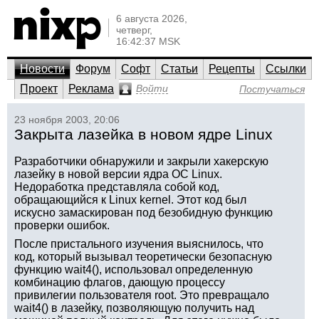
6 августа 2026,
четверг,
16:42:37 MSK
Новости
Форум
Софт
Статьи
Рецепты
Ссылки
Проект
Реклама
Войти
Постучаться
23 ноября 2003, 20:06
Закрыта лазейка в новом ядре Linux
Разработчики обнаружили и закрыли хакерскую
лазейку в новой версии ядра ОС Linux.
Недоработка представляла собой код,
обращающийся к Linux kernel. Этот код был
искусно замаскирован под безобидную функцию
проверки ошибок.
После пристального изучения выяснилось, что
код, который вызывал теоретически безопасную
функцию wait4(), использовал определенную
комбинацию флагов, дающую процессу
привилегии пользователя root. Это превращало
wait4() в лазейку, позволяющую получить над