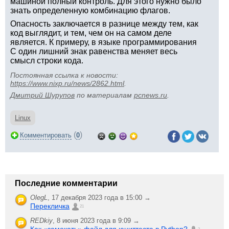
машиной полный контроль. Для этого нужно было
знать определенную комбинацию флагов.
Опасность заключается в разнице между тем, как
код выглядит, и тем, чем он на самом деле
является. К примеру, в языке программирования
C один лишний знак равенства меняет весь
смысл строки кода.
Постоянная ссылка к новости:
https://www.nixp.ru/news/2862.html
.
Дмитрий Шурупов
по материалам
pcnews.ru
.
Linux
(
)
Комментировать
0
Последние комментарии
OlegL
,
17 декабря 2023 года в 15:00 →
Перекличка
21
REDkiy
,
8 июня 2023 года в 9:09 →