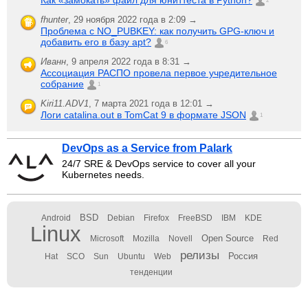
Как «замокать» файл для юниттеста в Python?
2
fhunter
,
29 ноября 2022 года в 2:09 →
Проблема с NO_PUBKEY: как получить GPG-ключ и
добавить его в базу apt?
6
Иванн
,
9 апреля 2022 года в 8:31 →
Ассоциация РАСПО провела первое учредительное
собрание
1
Kiri11.ADV1
,
7 марта 2021 года в 12:01 →
Логи catalina.out в TomCat 9 в формате JSON
1
DevOps as a Service from Palark
24/7 SRE & DevOps service to cover all your
Kubernetes needs.
BSD
Android
Debian
Firefox
FreeBSD
IBM
KDE
Linux
Open Source
Microsoft
Mozilla
Novell
Red
релизы
Россия
Hat
SCO
Sun
Ubuntu
Web
тенденции