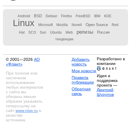
BSD
Android
Debian
Firefox
FreeBSD
IBM
KDE
Linux
Open Source
Microsoft
Mozilla
Novell
Red
релизы
Россия
Hat
SCO
Sun
Ubuntu
Web
тенденции
Разработано в
© 2001—2026
АО
Добавить
компании
«Флант»
новость
Мои новости
При полном или
Идея и
Правила
частичном
поддержка
публикации
использовании
проекта —
любых материалов
Обратная
Дмитрий
с сайта вы
связь
Шурупов
обязаны явным
образом указывать
гиперссылку на
сайт
www.nixp.ru
в
качестве
источника.