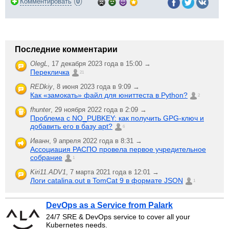
(
)
Комментировать
0
Последние комментарии
OlegL
,
17 декабря 2023 года в 15:00 →
Перекличка
21
REDkiy
,
8 июня 2023 года в 9:09 →
Как «замокать» файл для юниттеста в Python?
2
fhunter
,
29 ноября 2022 года в 2:09 →
Проблема с NO_PUBKEY: как получить GPG-ключ и
добавить его в базу apt?
6
Иванн
,
9 апреля 2022 года в 8:31 →
Ассоциация РАСПО провела первое учредительное
собрание
1
Kiri11.ADV1
,
7 марта 2021 года в 12:01 →
Логи catalina.out в TomCat 9 в формате JSON
1
DevOps as a Service from Palark
24/7 SRE & DevOps service to cover all your
Kubernetes needs.