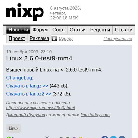
6 августа 2026,
четверг,
22:06:18 MSK
Новости
Форум
Софт
Статьи
Рецепты
Ссылки
Проект
Реклама
Войти
Постучаться
19 ноября 2003, 23:10
Linux 2.6.0-test9-mm4
Вышел новый Linux-патч: 2.6.0-test9-mm4.
ChangeLog
;
Скачать в tar.gz >>
(443 кб);
Скачать в tar.bz2 >>
(372 кб).
Постоянная ссылка к новости:
https://www.nixp.ru/news/2840.html
.
Дмитрий Шурупов
по материалам
linuxtoday.com
.
Linux