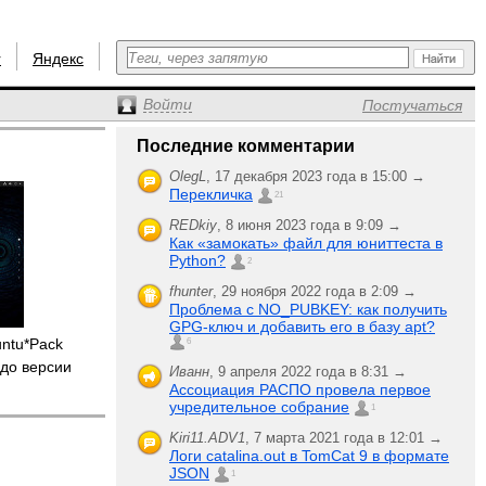
r
Яндекс
Войти
Постучаться
Последние комментарии
OlegL
,
17 декабря 2023 года в 15:00 →
Перекличка
21
REDkiy
,
8 июня 2023 года в 9:09 →
Как «замокать» файл для юниттеста в
Python?
2
fhunter
,
29 ноября 2022 года в 2:09 →
Проблема с NO_PUBKEY: как получить
GPG-ключ и добавить его в базу apt?
untu*Pack
6
до версии
Иванн
,
9 апреля 2022 года в 8:31 →
Ассоциация РАСПО провела первое
учредительное собрание
1
Kiri11.ADV1
,
7 марта 2021 года в 12:01 →
Логи catalina.out в TomCat 9 в формате
JSON
1