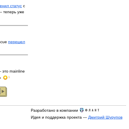
енил статус
с
 — теперь уже
scue
перешел
 это mainline
ь
1
Разработано в компании
Идея и поддержка проекта —
Дмитрий Шурупов