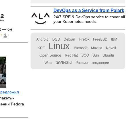
DevOps as a Service from Palark
24/7 SRE & DevOps service to cover all
your Kubernetes needs.
2 — он
2
2
BSD
Android
Debian
Firefox
FreeBSD
IBM
Linux
KDE
Microsoft
Mozilla
Novell
Open Source
Red Hat
SCO
Sun
Ubuntu
релизы
Россия
Web
тенденции
предложил
пакеты-
лении Fedora