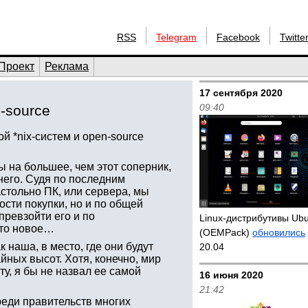
RSS
Telegram
Facebook
Twitte
Проект
Реклама
17 сентября 2020
09:40
n-source
й *nix-систем и open-source
:
ы на большее, чем этот соперник,
 него. Судя по последним
астольно ПК, или сервера, мы
ости покупки, но и по общей
ревзойти его и по
Linux-дистрибутивы Ub
-то новое…
(OEMPack)
обновились
 наша, в место, где они будут
20.04
йных высот. Хотя, конечно, мир
ту, я бы не назвал ее самой
16 июня 2020
21:42
реди правительств многих