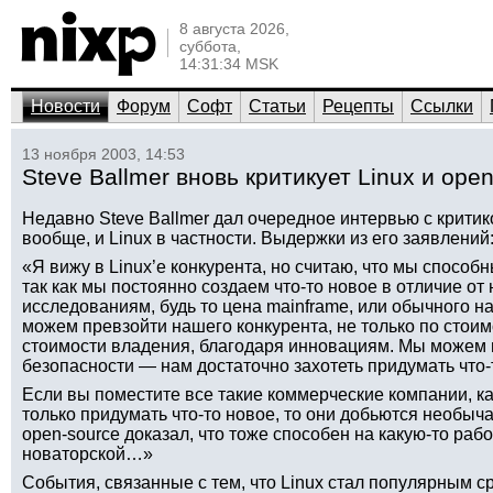
8 августа 2026,
суббота,
14:31:34 MSK
Новости
Форум
Софт
Статьи
Рецепты
Ссылки
13 ноября 2003, 14:53
Steve Ballmer вновь критикует Linux и ope
Недавно Steve Ballmer дал очередное интервью с критико
вообще, и Linux в частности. Выдержки из его заявлений
«Я вижу в Linux’е конкурента, но считаю, что мы способн
так как мы постоянно создаем что-то новое в отличие от
исследованиям, будь то цена mainframe, или обычного н
можем превзойти нашего конкурента, не только по стоим
стоимости владения, благодаря инновациям. Мы можем п
безопасности — нам достаточно захотеть придумать что
Если вы поместите все такие коммерческие компании, как
только придумать что-то новое, то они добьются необыча
open-source доказал, что тоже способен на какую-то рабо
новаторской…»
События, связанные с тем, что Linux стал популярным с