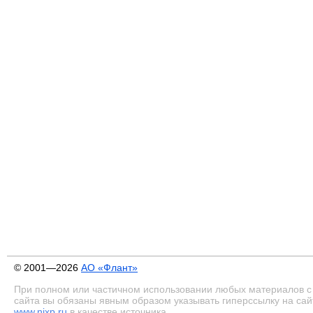
© 2001—2026
АО «Флант»
При полном или частичном использовании любых материалов с
сайта вы обязаны явным образом указывать гиперссылку на сай
www.nixp.ru
в качестве источника.