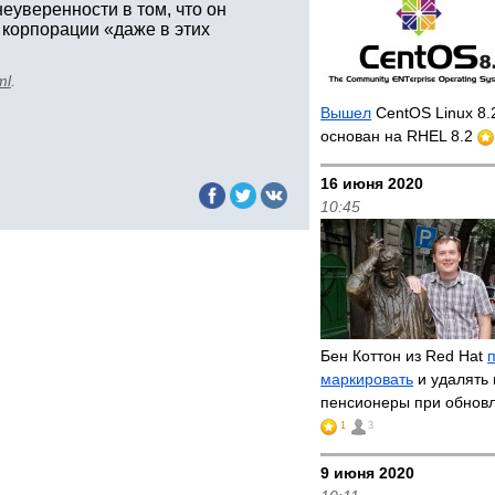
еуверенности в том, что он
 корпорации «даже в этих
ml
.
Вышел
CentOS Linux 8.
основан на RHEL 8.2
16 июня 2020
10:45
Бен Коттон из Red Hat
маркировать
и удалять 
пенсионеры при обнов
1
3
9 июня 2020