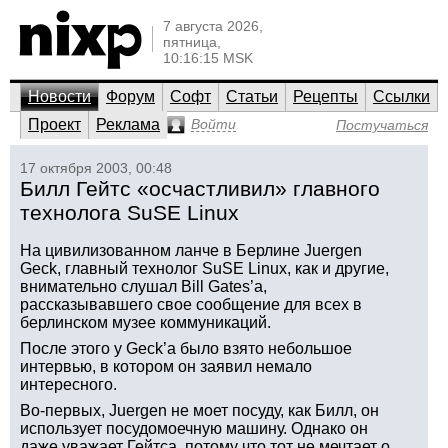
7 августа 2026,
пятница,
10:16:15 MSK
Новости
Форум
Софт
Статьи
Рецепты
Ссылки
Проект
Реклама
Войти
Постучаться
17 октября 2003, 00:48
Билл Гейтс «осчастливил» главного
технолога SuSE Linux
На цивилизованном ланче в Берлине Juergen
Geck, главный технолог SuSE Linux, как и другие,
внимательно слушал Bill Gates’а,
рассказывавшего свое сообщение для всех в
берлинском музее коммуникаций.
После этого у Geck’а было взято небольшое
интервью, в котором он заявил немало
интересного.
Во-первых, Juergen не моет посуду, как Билл, он
использует посудомоечную машину. Однако он
даже уважает Гейтса, потому что тот не мечтает о