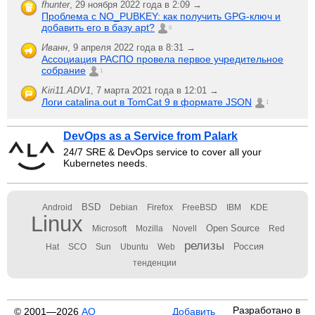
fhunter
,
29 ноября 2022 года в 2:09 →
Проблема с NO_PUBKEY: как получить GPG-ключ и
добавить его в базу apt?
6
Иванн
,
9 апреля 2022 года в 8:31 →
Ассоциация РАСПО провела первое учредительное
собрание
1
Kiri11.ADV1
,
7 марта 2021 года в 12:01 →
Логи catalina.out в TomCat 9 в формате JSON
1
DevOps as a Service from Palark
24/7 SRE & DevOps service to cover all your
Kubernetes needs.
BSD
Android
Debian
Firefox
FreeBSD
IBM
KDE
Linux
Open Source
Microsoft
Mozilla
Novell
Red
релизы
Россия
Hat
SCO
Sun
Ubuntu
Web
тенденции
Разработано в
© 2001—2026
АО
Добавить