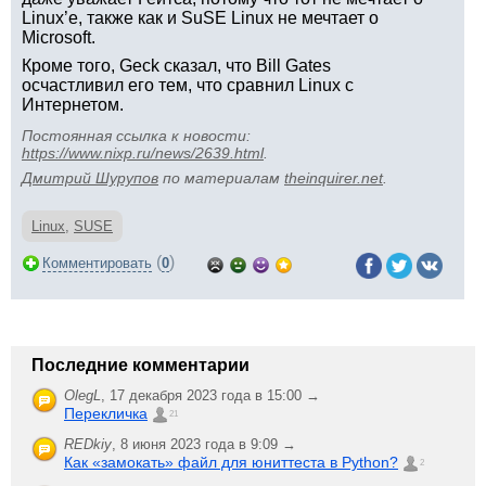
Linux’е, также как и SuSE Linux не мечтает о
Microsoft.
Кроме того, Geck сказал, что Bill Gates
осчастливил его тем, что сравнил Linux с
Интернетом.
Постоянная ссылка к новости:
https://www.nixp.ru/news/2639.html
.
Дмитрий Шурупов
по материалам
theinquirer.net
.
Linux
,
SUSE
(
)
Комментировать
0
Последние комментарии
OlegL
,
17 декабря 2023 года в 15:00 →
Перекличка
21
REDkiy
,
8 июня 2023 года в 9:09 →
Как «замокать» файл для юниттеста в Python?
2