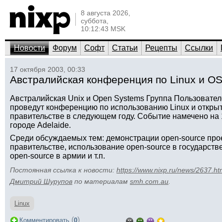
8 августа 2026,
суббота,
10:12:43 MSK
Новости
Форум
Софт
Статьи
Рецепты
Ссылки
17 октября 2003, 00:33
Австралийская конференция по Linux и OS
Австралийская Unix и Open Systems Группа Пользователе
проведут конференцию по использованию Linux и откры
правительстве в следующем году. Событие намечено на 1
городе Adelaide.
Среди обсуждаемых тем: демонстрации open-source прое
правительстве, использование open-source в государств
open-source в армии и т.п.
Постоянная ссылка к новости:
https://www.nixp.ru/news/2637.ht
Дмитрий Шурупов
по материалам
smh.com.au
.
Linux
(
)
Комментировать
0