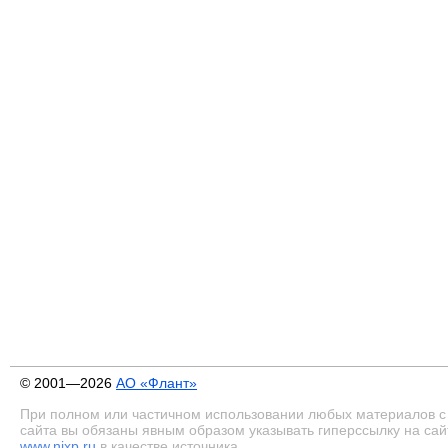
© 2001—2026
АО «Флант»
При полном или частичном использовании любых материалов с
сайта вы обязаны явным образом указывать гиперссылку на сай
www.nixp.ru
в качестве источника.