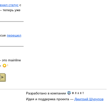
енил статус
с
 — теперь уже
scue
перешел
 это mainline
ь
1
Разработано в компании
Идея и поддержка проекта —
Дмитрий Шурупов