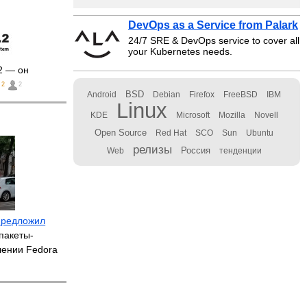
DevOps as a Service from Palark
24/7 SRE & DevOps service to cover all
your Kubernetes needs.
2 — он
2
2
BSD
Android
Debian
Firefox
FreeBSD
IBM
Linux
KDE
Microsoft
Mozilla
Novell
Open Source
Red Hat
SCO
Sun
Ubuntu
релизы
Россия
Web
тенденции
предложил
пакеты-
лении Fedora