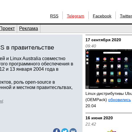
RSS
Telegram
Facebook
Twitte
Проект
Реклама
17 сентября 2020
09:40
S в правительстве
й и Linux Australia совместно
того программного обеспечения в
2 и 13 января 2004 года в
ктов, роль open-source в
енной и местном правитесльтвах,
Linux-дистрибутивы Ub
(OEMPack)
обновились
ml
.
20.04
16 июня 2020
21:42