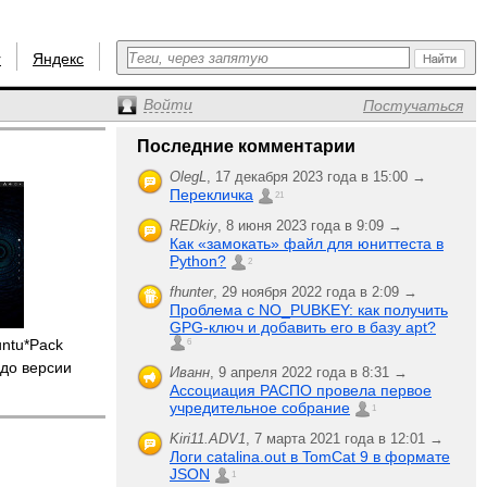
r
Яндекс
Войти
Постучаться
Последние комментарии
OlegL
,
17 декабря 2023 года в 15:00 →
Перекличка
21
REDkiy
,
8 июня 2023 года в 9:09 →
Как «замокать» файл для юниттеста в
Python?
2
fhunter
,
29 ноября 2022 года в 2:09 →
Проблема с NO_PUBKEY: как получить
GPG-ключ и добавить его в базу apt?
untu*Pack
6
до версии
Иванн
,
9 апреля 2022 года в 8:31 →
Ассоциация РАСПО провела первое
учредительное собрание
1
Kiri11.ADV1
,
7 марта 2021 года в 12:01 →
Логи catalina.out в TomCat 9 в формате
JSON
1