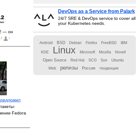
DevOps as a Service from Palark
24/7 SRE & DevOps service to cover all
your Kubernetes needs.
2 — он
2
2
BSD
Android
Debian
Firefox
FreeBSD
IBM
Linux
KDE
Microsoft
Mozilla
Novell
Open Source
Red Hat
SCO
Sun
Ubuntu
релизы
Россия
Web
тенденции
предложил
пакеты-
лении Fedora