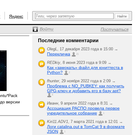
r
Яндекс
Войти
Постучаться
Последние комментарии
OlegL
,
17 декабря 2023 года в 15:00 →
Перекличка
21
REDkiy
,
8 июня 2023 года в 9:09 →
Как «замокать» файл для юниттеста в
Python?
2
fhunter
,
29 ноября 2022 года в 2:09 →
Проблема с NO_PUBKEY: как получить
GPG-ключ и добавить его в базу apt?
untu*Pack
6
до версии
Иванн
,
9 апреля 2022 года в 8:31 →
Ассоциация РАСПО провела первое
учредительное собрание
1
Kiri11.ADV1
,
7 марта 2021 года в 12:01 →
Логи catalina.out в TomCat 9 в формате
JSON
1