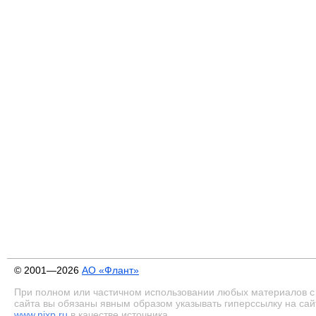
© 2001—2026
АО «Флант»
При полном или частичном использовании любых материалов с
сайта вы обязаны явным образом указывать гиперссылку на сай
www.nixp.ru
в качестве источника.