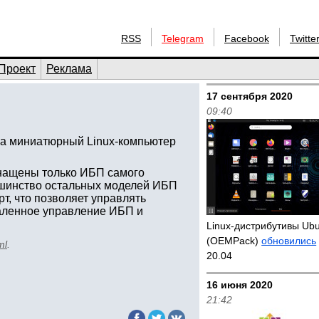
RSS
Telegram
Facebook
Twitte
Проект
Реклама
17 сентября 2020
09:40
ла миниатюрный Linux-компьютер
нащены только ИБП самого
ьшинство остальных моделей ИБП
т, что позволяет управлять
даленное управление ИБП и
Linux-дистрибутивы Ub
(OEMPack)
обновились
ml
.
20.04
16 июня 2020
21:42