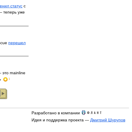
енил статус
с
 — теперь уже
scue
перешел
 это mainline
ь
1
Разработано в компании
Идея и поддержка проекта —
Дмитрий Шурупов