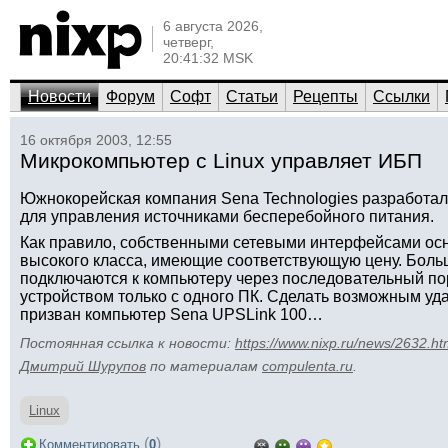
6 августа 2026,
четверг,
20:41:32 MSK
Новости
Форум
Софт
Статьи
Рецепты
Ссылки
16 октября 2003, 12:55
Микрокомпьютер с Linux управляет ИБП
Южнокорейская компания Sena Technologies разработа
для управления источниками бесперебойного питания.
Как правило, собственными сетевыми интерфейсами ос
высокого класса, имеющие соответствующую цену. Бол
подключаются к компьютеру через последовательный пор
устройством только с одного ПК. Сделать возможным у
призван компьютер Sena UPSLink 100…
Постоянная ссылка к новости:
https://www.nixp.ru/news/2632.ht
Дмитрий Шурупов
по материалам
compulenta.ru
.
Linux
(
)
Комментировать
0