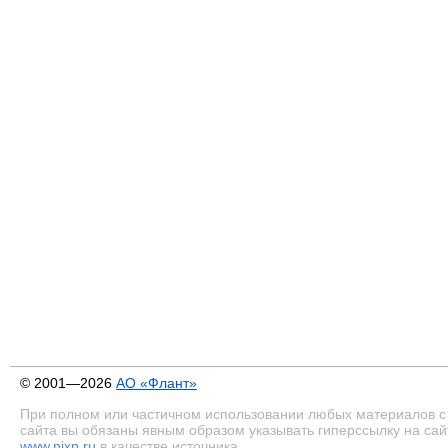
© 2001—2026
АО «Флант»
При полном или частичном использовании любых материалов с
сайта вы обязаны явным образом указывать гиперссылку на сай
www.nixp.ru
в качестве источника.