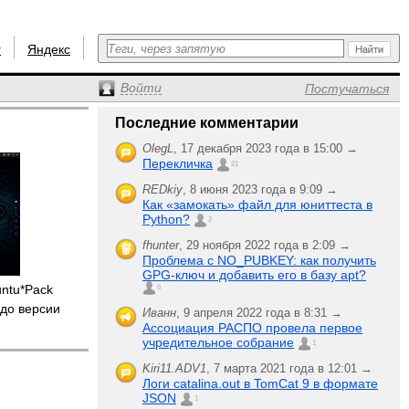
r
Яндекс
Войти
Постучаться
Последние комментарии
OlegL
,
17 декабря 2023 года в 15:00 →
Перекличка
21
REDkiy
,
8 июня 2023 года в 9:09 →
Как «замокать» файл для юниттеста в
Python?
2
fhunter
,
29 ноября 2022 года в 2:09 →
Проблема с NO_PUBKEY: как получить
GPG-ключ и добавить его в базу apt?
untu*Pack
6
до версии
Иванн
,
9 апреля 2022 года в 8:31 →
Ассоциация РАСПО провела первое
учредительное собрание
1
Kiri11.ADV1
,
7 марта 2021 года в 12:01 →
Логи catalina.out в TomCat 9 в формате
JSON
1