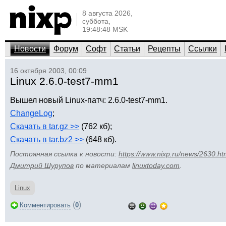
8 августа 2026,
суббота,
19:48:48 MSK
Новости
Форум
Софт
Статьи
Рецепты
Ссылки
16 октября 2003, 00:09
Linux 2.6.0-test7-mm1
Вышел новый Linux-патч: 2.6.0-test7-mm1.
ChangeLog
;
Скачать в tar.gz >>
(762 кб);
Скачать в tar.bz2 >>
(648 кб).
Постоянная ссылка к новости:
https://www.nixp.ru/news/2630.ht
Дмитрий Шурупов
по материалам
linuxtoday.com
.
Linux
(
)
Комментировать
0