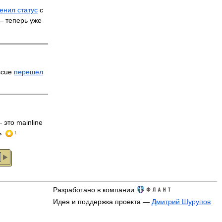
енил статус
с
 — теперь уже
scue
перешел
 это mainline
ь
1
Разработано в компании
Идея и поддержка проекта —
Дмитрий Шурупов