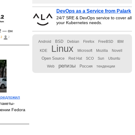
DevOps as a Service from Palark
24/7 SRE & DevOps service to cover all
your Kubernetes needs.
2 — он
2
2
BSD
Android
Debian
Firefox
FreeBSD
IBM
Linux
KDE
Microsoft
Mozilla
Novell
Open Source
Red Hat
SCO
Sun
Ubuntu
релизы
Россия
Web
тенденции
предложил
пакеты-
лении Fedora