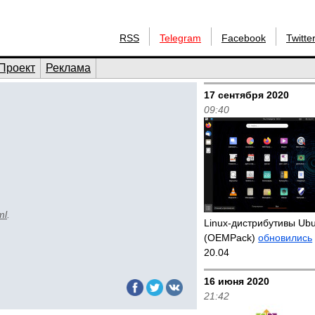
RSS
Telegram
Facebook
Twitte
Проект
Реклама
17 сентября 2020
09:40
ml
.
Linux-дистрибутивы Ub
(OEMPack)
обновились
20.04
16 июня 2020
21:42