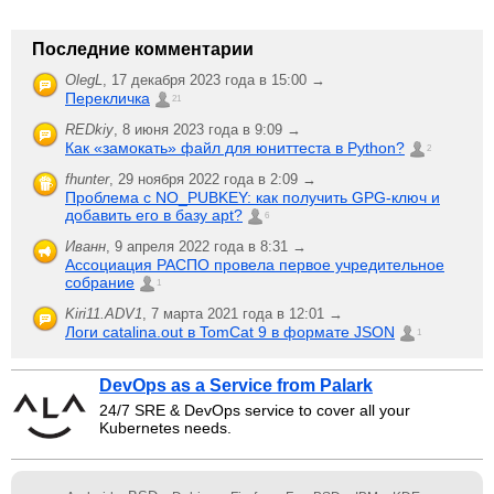
Последние комментарии
OlegL
,
17 декабря 2023 года в 15:00 →
Перекличка
21
REDkiy
,
8 июня 2023 года в 9:09 →
Как «замокать» файл для юниттеста в Python?
2
fhunter
,
29 ноября 2022 года в 2:09 →
Проблема с NO_PUBKEY: как получить GPG-ключ и
добавить его в базу apt?
6
Иванн
,
9 апреля 2022 года в 8:31 →
Ассоциация РАСПО провела первое учредительное
собрание
1
Kiri11.ADV1
,
7 марта 2021 года в 12:01 →
Логи catalina.out в TomCat 9 в формате JSON
1
DevOps as a Service from Palark
24/7 SRE & DevOps service to cover all your
Kubernetes needs.