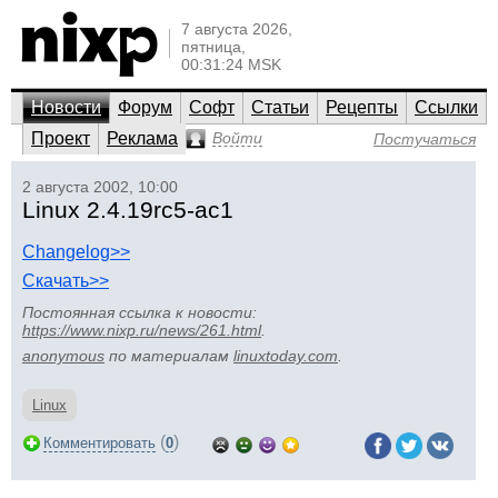
7 августа 2026,
пятница,
00:31:24 MSK
Новости
Форум
Софт
Статьи
Рецепты
Ссылки
Проект
Реклама
Войти
Постучаться
2 августа 2002, 10:00
Linux 2.4.19rc5-ac1
Changelog>>
Скачать>>
Постоянная ссылка к новости:
https://www.nixp.ru/news/261.html
.
anonymous
по материалам
linuxtoday.com
.
Linux
(
)
Комментировать
0