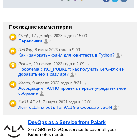
Последние комментарии
OlegL
,
17 декабря 2023 года в 15:00 →
Перекличка
21
REDkiy
,
8 июня 2023 года в 9:09 →
Как «замокать» файл для юниттеста в Python?
2
fhunter
,
29 ноября 2022 года в 2:09 →
Проблема с NO_PUBKEY: как получить GPG-ключ и
добавить его в базу apt?
6
Иванн
,
9 апреля 2022 года в 8:31 →
Ассоциация РАСПО провела первое учредительное
собрание
1
Kiri11.ADV1
,
7 марта 2021 года в 12:01 →
Логи catalina.out в TomCat 9 в формате JSON
1
DevOps as a Service from Palark
24/7 SRE & DevOps service to cover all your
Kubernetes needs.