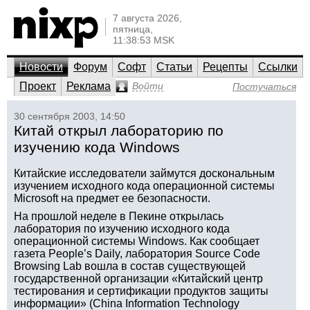
7 августа 2026,
пятница,
11:38:53 MSK
Новости
Форум
Софт
Статьи
Рецепты
Ссылки
Проект
Реклама
Войти
Постучаться
30 сентября 2003, 14:50
Китай открыл лабораторию по
изучению кода Windows
Китайские исследователи займутся доскональным
изучением исходного кода операционной системы
Microsoft на предмет ее безопасности.
На прошлой неделе в Пекине открылась
лаборатория по изучению исходного кода
операционной системы Windows. Как сообщает
газета People’s Daily, лаборатория Source Code
Browsing Lab вошла в состав существующей
государственной организации «Китайский центр
тестирования и сертификации продуктов защиты
информации» (China Information Technology