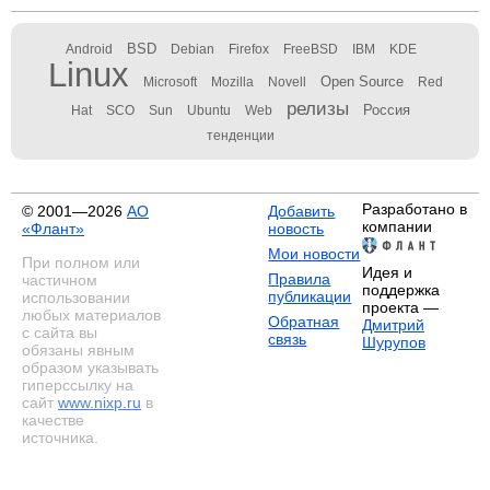
BSD
Android
Debian
Firefox
FreeBSD
IBM
KDE
Linux
Open Source
Microsoft
Mozilla
Novell
Red
релизы
Россия
Hat
SCO
Sun
Ubuntu
Web
тенденции
Разработано в
© 2001—2026
АО
Добавить
компании
«Флант»
новость
Мои новости
При полном или
Идея и
Правила
частичном
поддержка
публикации
использовании
проекта —
любых материалов
Обратная
Дмитрий
с сайта вы
связь
Шурупов
обязаны явным
образом указывать
гиперссылку на
сайт
www.nixp.ru
в
качестве
источника.