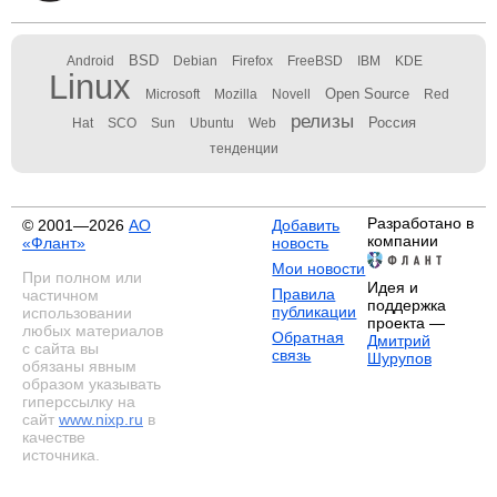
BSD
Android
Debian
Firefox
FreeBSD
IBM
KDE
Linux
Open Source
Microsoft
Mozilla
Novell
Red
релизы
Россия
Hat
SCO
Sun
Ubuntu
Web
тенденции
Разработано в
© 2001—2026
АО
Добавить
компании
«Флант»
новость
Мои новости
При полном или
Идея и
Правила
частичном
поддержка
публикации
использовании
проекта —
любых материалов
Обратная
Дмитрий
с сайта вы
связь
Шурупов
обязаны явным
образом указывать
гиперссылку на
сайт
www.nixp.ru
в
качестве
источника.