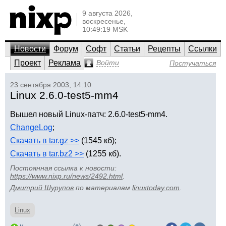
9 августа 2026,
воскресенье,
10:49:19 MSK
Новости
Форум
Софт
Статьи
Рецепты
Ссылки
Проект
Реклама
Войти
Постучаться
23 сентября 2003, 14:10
Linux 2.6.0-test5-mm4
Вышел новый Linux-патч: 2.6.0-test5-mm4.
ChangeLog
;
Скачать в tar.gz >>
(1545 кб);
Скачать в tar.bz2 >>
(1255 кб).
Постоянная ссылка к новости:
https://www.nixp.ru/news/2492.html
.
Дмитрий Шурупов
по материалам
linuxtoday.com
.
Linux