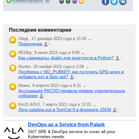
(
)
Комментировать
0
Последние комментарии
OlegL
,
17 декабря 2023 года в 15:00 →
Перекличка
21
REDkiy
,
8 июня 2023 года в 9:09 →
Как «замокать» файл для юниттеста в Python?
2
fhunter
,
29 ноября 2022 года в 2:09 →
Проблема с NO_PUBKEY: как получить GPG-ключ и
добавить его в базу apt?
6
Иванн
,
9 апреля 2022 года в 8:31 →
Ассоциация РАСПО провела первое учредительное
собрание
1
Kiri11.ADV1
,
7 марта 2021 года в 12:01 →
Логи catalina.out в TomCat 9 в формате JSON
1
DevOps as a Service from Palark
24/7 SRE & DevOps service to cover all your
Kubernetes needs.