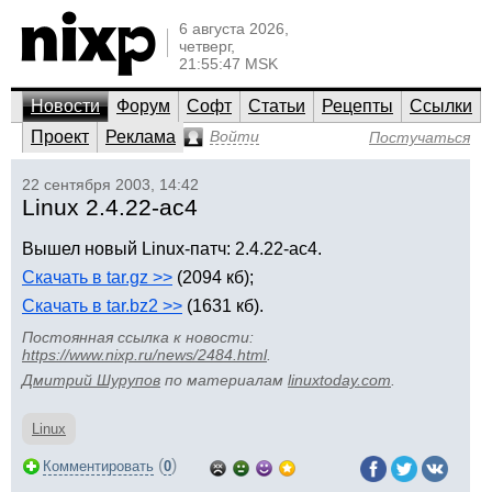
6 августа 2026,
четверг,
21:55:47 MSK
Новости
Форум
Софт
Статьи
Рецепты
Ссылки
Проект
Реклама
Войти
Постучаться
22 сентября 2003, 14:42
Linux 2.4.22-ac4
Вышел новый Linux-патч: 2.4.22-ac4.
Скачать в tar.gz >>
(2094 кб);
Скачать в tar.bz2 >>
(1631 кб).
Постоянная ссылка к новости:
https://www.nixp.ru/news/2484.html
.
Дмитрий Шурупов
по материалам
linuxtoday.com
.
Linux
(
)
Комментировать
0