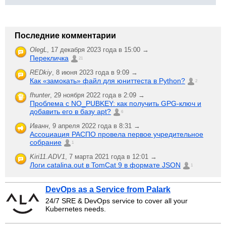
Последние комментарии
OlegL
,
17 декабря 2023 года в 15:00 →
Перекличка
21
REDkiy
,
8 июня 2023 года в 9:09 →
Как «замокать» файл для юниттеста в Python?
2
fhunter
,
29 ноября 2022 года в 2:09 →
Проблема с NO_PUBKEY: как получить GPG-ключ и
добавить его в базу apt?
6
Иванн
,
9 апреля 2022 года в 8:31 →
Ассоциация РАСПО провела первое учредительное
собрание
1
Kiri11.ADV1
,
7 марта 2021 года в 12:01 →
Логи catalina.out в TomCat 9 в формате JSON
1
DevOps as a Service from Palark
24/7 SRE & DevOps service to cover all your
Kubernetes needs.