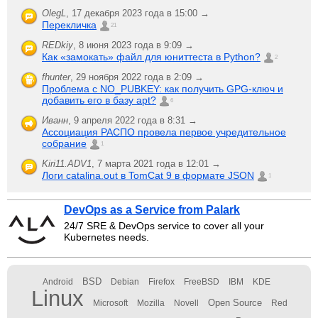
OlegL
,
17 декабря 2023 года в 15:00 →
Перекличка
21
REDkiy
,
8 июня 2023 года в 9:09 →
Как «замокать» файл для юниттеста в Python?
2
fhunter
,
29 ноября 2022 года в 2:09 →
Проблема с NO_PUBKEY: как получить GPG-ключ и
добавить его в базу apt?
6
Иванн
,
9 апреля 2022 года в 8:31 →
Ассоциация РАСПО провела первое учредительное
собрание
1
Kiri11.ADV1
,
7 марта 2021 года в 12:01 →
Логи catalina.out в TomCat 9 в формате JSON
1
DevOps as a Service from Palark
24/7 SRE & DevOps service to cover all your
Kubernetes needs.
BSD
Android
Debian
Firefox
FreeBSD
IBM
KDE
Linux
Open Source
Microsoft
Mozilla
Novell
Red