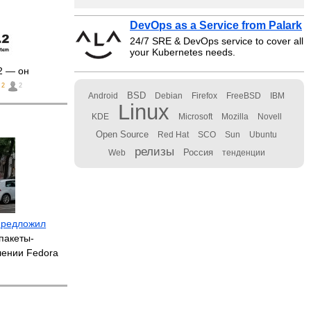
DevOps as a Service from Palark
24/7 SRE & DevOps service to cover all
your Kubernetes needs.
2 — он
2
2
BSD
Android
Debian
Firefox
FreeBSD
IBM
Linux
KDE
Microsoft
Mozilla
Novell
Open Source
Red Hat
SCO
Sun
Ubuntu
релизы
Россия
Web
тенденции
предложил
пакеты-
лении Fedora