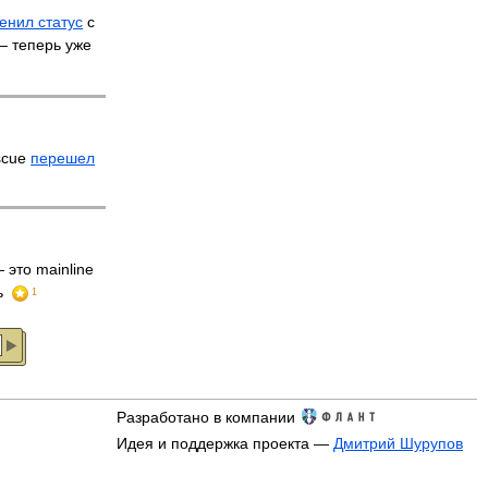
енил статус
с
 — теперь уже
scue
перешел
 это mainline
ь
1
Разработано в компании
Идея и поддержка проекта —
Дмитрий Шурупов