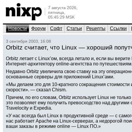
7 августа 2026,
пятница,
05:45:29 MSK
Новости
Форум
Софт
Статьи
Рецепты
Ссылки
3 сентября 2003, 16:08
Orbitz считает, что Linux — хороший попут
Orbitz летает с Linux’ом, всегда летало и, если вы верит
Интернет-архитектору online-агентства по путешествиям, 
Недавно Orbitz увеличила свою ставку на эту операционн
основанные серверы для приложений Linux’ами.
«Мы делаем это для 10-кратного сокращения стоимости 
скорости». — сказал Chism.
Причем, по его словам, Orbitz использует Linux не только
это позволяет ему получить превосходство над другими o
Travelocity и Expedia.
«У нас всегда был Linux в продуктивной среде — с само
нас работает Apache на Linux-серверах, а недорогой п
ваши заказы в режиме online — Linux ПО.»