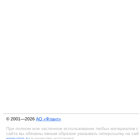
© 2001—2026
АО «Флант»
При полном или частичном использовании любых материалов с
сайта вы обязаны явным образом указывать гиперссылку на сай
www.nixp.ru
в качестве источника.