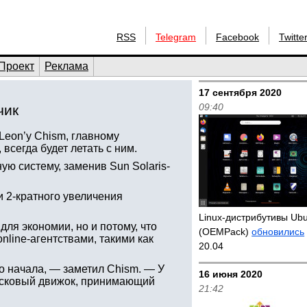
RSS
Telegram
Facebook
Twitte
Проект
Реклама
17 сентября 2020
09:40
чик
е Leon’у Chism, главному
всегда будет летать с ним.
ую систему, заменив Sun Solaris-
и 2-кратного увеличения
Linux-дистрибутивы Ub
 для экономии, но и потому, что
(OEMPack)
обновились
nline-агентствами, такими как
20.04
го начала, — заметил Chism. — У
16 июня 2020
оисковый движок, принимающий
21:42