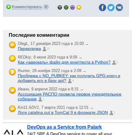
(
)
Комментировать
0
Последние комментарии
OlegL
,
17 декабря 2023 года в 15:00 →
Перекличка
21
REDkiy
,
8 июня 2023 года в 9:09 →
Как «замокать» файл для юниттеста в Python?
2
fhunter
,
29 ноября 2022 года в 2:09 →
Проблема с NO_PUBKEY: как получить GPG-ключ и
добавить его в базу apt?
6
Иванн
,
9 апреля 2022 года в 8:31 →
Ассоциация РАСПО провела первое учредительное
собрание
1
Kiri11.ADV1
,
7 марта 2021 года в 12:01 →
Логи catalina.out в TomCat 9 в формате JSON
1
DevOps as a Service from Palark
24/7 SRE & DevOps service to cover all your