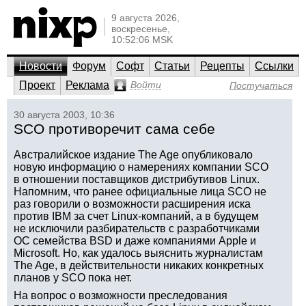
9 августа 2026,
воскресенье,
10:52:06 MSK
Новости
Форум
Софт
Статьи
Рецепты
Ссылки
Проект
Реклама
Войти
Постучаться
30 августа 2003, 10:36
SCO противоречит сама себе
Австралийское издание The Age опубликовало
новую информацию о намерениях компании SCO
в отношении поставщиков дистрибутивов Linux.
Напомним, что ранее официальные лица SCO не
раз говорили о возможности расширения иска
против IBM за счет Linux-компаний, а в будущем
не исключили разбирательств с разработчиками
ОС семейства BSD и даже компаниями Apple и
Microsoft. Но, как удалось выяснить журналистам
The Age, в действительности никаких конкретных
планов у SCO пока нет.
На вопрос о возможности преследования