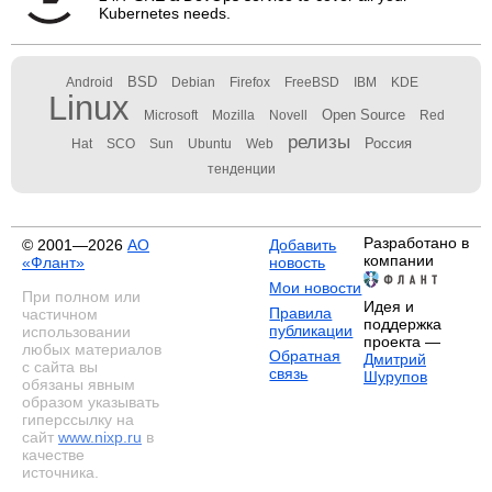
Kubernetes needs.
BSD
Android
Debian
Firefox
FreeBSD
IBM
KDE
Linux
Open Source
Microsoft
Mozilla
Novell
Red
релизы
Россия
Hat
SCO
Sun
Ubuntu
Web
тенденции
Разработано в
© 2001—2026
АО
Добавить
компании
«Флант»
новость
Мои новости
При полном или
Идея и
Правила
частичном
поддержка
публикации
использовании
проекта —
любых материалов
Обратная
Дмитрий
с сайта вы
связь
Шурупов
обязаны явным
образом указывать
гиперссылку на
сайт
www.nixp.ru
в
качестве
источника.