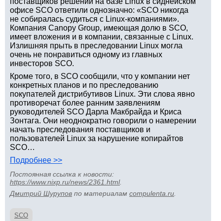
поставщиков решений на базе Linux в сиднейском
офисе SCO ответили однозначно: «SCO никогда
не собиралась судиться с Linux-компаниями».
Компания Canopy Group, имеющая долю в SCO,
имеет вложения и в компании, связанные с Linux.
Излишняя прыть в преследовании Linux могла
очень не понравиться одному из главных
инвесторов SCO.
Кроме того, в SCO сообщили, что у компании нет
конкретных планов и по преследованию
покупателей дистрибутивов Linux. Эти слова явно
противоречат более ранним заявлениям
руководителей SCO Дарла Макбрайда и Криса
Зонтага. Они неоднократно говорили о намерении
начать преследования поставщиков и
пользователей Linux за нарушение копирайтов
SCO…
Подробнее >>
Постоянная ссылка к новости:
https://www.nixp.ru/news/2361.html
.
Дмитрий Шурупов
по материалам
compulenta.ru
.
SCO