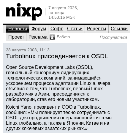
7 августа 2026,
пятница,
14:53:16 MSK
Новости
Форум
Софт
Статьи
Рецепты
Ссылки
Проект
Реклама
Войти
Постучаться
28 августа 2003, 11:13
Turbolinux присоединяется к OSDL
Open Source Development Labs (OSDL),
глобальный консорциум лидирующих
технологических компаний, занимающийся
ускорением процесса адаптации Linux’а, вчера
объявил о том, что Turbolinux, первый Linux-
разработчик в Азии, присоединился к
лаборатории, став его новым участником.
Koichi Yano, президент и COO в Turbolinux,
сообщил: «Мы планирует тесно сотрудничать с
OSDL для продвижения операционной системы
Linux глобально, а так же в Японии, Китае и на
других ключевых азиатских рынках.»