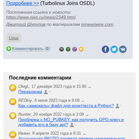
Подробнее >>
(Turbolinux Joins OSDL)
Постоянная ссылка к новости:
https://www.nixp.ru/news/2349.html
.
Дмитрий Шурупов
по материалам
prnewswire.com
.
Linux
(
)
Комментировать
0
Последние комментарии
OlegL
,
17 декабря 2023 года в 15:00 →
Перекличка
21
REDkiy
,
8 июня 2023 года в 9:09 →
Как «замокать» файл для юниттеста в Python?
2
fhunter
,
29 ноября 2022 года в 2:09 →
Проблема с NO_PUBKEY: как получить GPG-ключ и
добавить его в базу apt?
6
Иванн
,
9 апреля 2022 года в 8:31 →
Ассоциация РАСПО провела первое учредительное