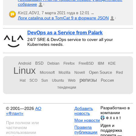
собрание
1
Kiri11.ADV1
,
7 марта 2021 года в 12:01 →
Логи catalina.out в TomCat 9 в формате JSON
1
DevOps as a Service from Palark
24/7 SRE & DevOps service to cover all your
Kubernetes needs.
BSD
Android
Debian
Firefox
FreeBSD
IBM
KDE
Linux
Open Source
Microsoft
Mozilla
Novell
Red
релизы
Россия
Hat
SCO
Sun
Ubuntu
Web
тенденции
Разработано в
© 2001—2026
АО
Добавить
компании
«Флант»
новость
Мои новости
При полном или
Идея и
Правила
частичном
поддержка
публикации
использовании
проекта —