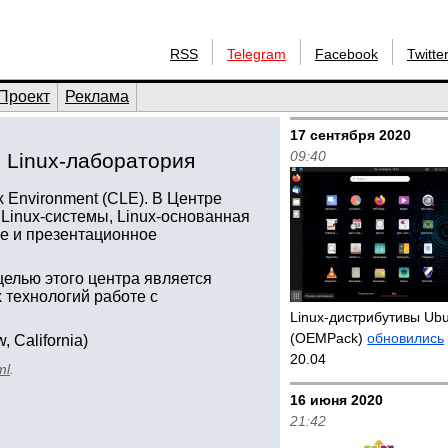
RSS
Telegram
Facebook
Twitte
Проект
Реклама
17 сентября 2020
09:40
 Linux-лаборатория
ux Environment (CLE). В Центре
Linux-системы, Linux-основанная
е и презентационное
 целью этого центра является
технологий работе с
Linux-дистрибутивы Ub
(OEMPack)
обновились
, California)
20.04
ml
.
16 июня 2020
21:42