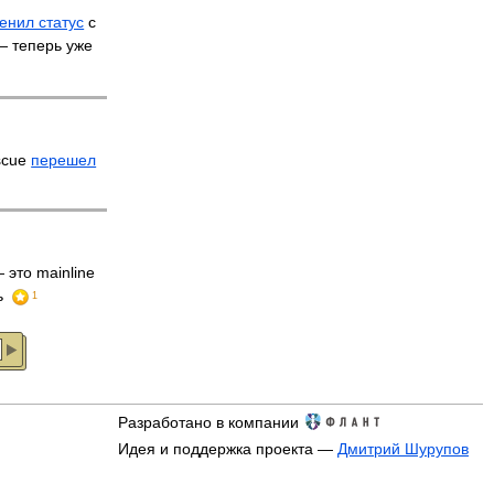
енил статус
с
 — теперь уже
scue
перешел
 это mainline
ь
1
Разработано в компании
Идея и поддержка проекта —
Дмитрий Шурупов