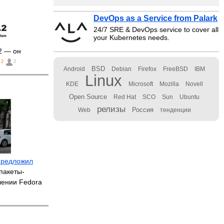
DevOps as a Service from Palark
24/7 SRE & DevOps service to cover all
your Kubernetes needs.
2 — он
2
2
BSD
Android
Debian
Firefox
FreeBSD
IBM
Linux
KDE
Microsoft
Mozilla
Novell
Open Source
Red Hat
SCO
Sun
Ubuntu
релизы
Россия
Web
тенденции
предложил
пакеты-
лении Fedora