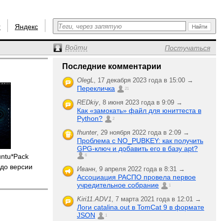
r
Яндекс
Войти
Постучаться
Последние комментарии
OlegL
,
17 декабря 2023 года в 15:00 →
Перекличка
21
REDkiy
,
8 июня 2023 года в 9:09 →
Как «замокать» файл для юниттеста в
Python?
2
fhunter
,
29 ноября 2022 года в 2:09 →
Проблема с NO_PUBKEY: как получить
GPG-ключ и добавить его в базу apt?
untu*Pack
6
до версии
Иванн
,
9 апреля 2022 года в 8:31 →
Ассоциация РАСПО провела первое
учредительное собрание
1
Kiri11.ADV1
,
7 марта 2021 года в 12:01 →
Логи catalina.out в TomCat 9 в формате
JSON
1