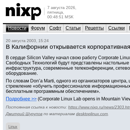
7 августа 2026,
пятница,
00:48:51 MSK
Новости
Форум
Софт
Статьи
Рецепты
Ссылки
20 августа 2003, 15:24
В Калифорнии открывается корпоративная
В сердце Silicon Valley начал свою работу Corporate Lin
Свободных Технологий будут представлены настольные 
инфраструктура, современные телеконференции, сетево
оборудование.
По словам Don’а Marti, одного из организаторов центра,
стремление «обучить профессионалов информационных 
бесплатным программным обеспечением».
Подробнее >>
(Corporate Linux Lab opens in Mountain View
Постоянная ссылка к новости:
https://www.nixp.ru/news/2303.ht
Дмитрий Шурупов
по материалам
desktoplinux.com
.
Linux