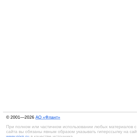
© 2001—2026
АО «Флант»
При полном или частичном использовании любых материалов с
сайта вы обязаны явным образом указывать гиперссылку на сай
www.nixp.ru
в качестве источника.