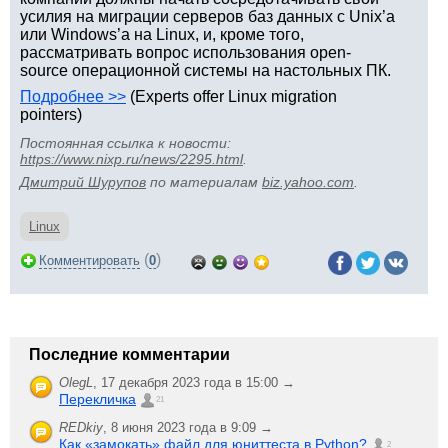
усилия на миграции серверов баз данных с Unix’а
или Windows’а на Linux, и, кроме того,
рассматривать вопрос использования open-
source операционной системы на настольных ПК.
Подробнее >>
(Experts offer Linux migration
pointers)
Постоянная ссылка к новости:
https://www.nixp.ru/news/2295.html
.
Дмитрий Шурупов
по материалам
biz.yahoo.com
.
Linux
(
)
Комментировать
0
Последние комментарии
OlegL
,
17 декабря 2023 года в 15:00 →
Перекличка
21
REDkiy
,
8 июня 2023 года в 9:09 →
Как «замокать» файл для юниттеста в Python?
2