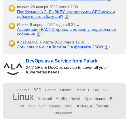
fhunter
,
29 ноября 2022 года в 2:09 →
Проблема с NO_PUBKEY: как получить GPG-ключ и
добавить его в базу apt?
6
Иванн
,
9 апреля 2022 года в 8:31 →
Ассоциация РАСПО провела первое учредительное
собрание
1
Kiri11.ADV1
,
7 марта 2021 года в 12:01 →
Логи catalina.out в TomCat 9 в формате JSON
1
DevOps as a Service from Palark
24/7 SRE & DevOps service to cover all your
Kubernetes needs.
BSD
Android
Debian
Firefox
FreeBSD
IBM
KDE
Linux
Open Source
Microsoft
Mozilla
Novell
Red
релизы
Россия
Hat
SCO
Sun
Ubuntu
Web
тенденции