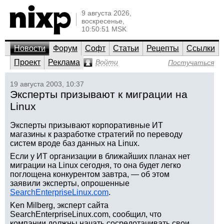
9 августа 2026,
воскресенье,
10:50:51 MSK
Новости
Форум
Софт
Статьи
Рецепты
Ссылки
Проект
Реклама
Войти
Постучаться
19 августа 2003, 10:37
Эксперты призывают к миграции на
Linux
Эксперты призывают корпоративные ИТ
магазины к разработке стратегий по переводу
систем вроде баз данных на Linux.
Если у ИТ организации в ближайших планах нет
миграции на Linux сегодня, то она будет легко
поглощена конкурентом завтра, — об этом
заявили эксперты, опрошенные
SearchEnterpriseLinux.com
.
Ken Milberg, эксперт сайта
SearchEnterpriseLinux.com, сообщил, что
компании должны начать сосредотачивать свои