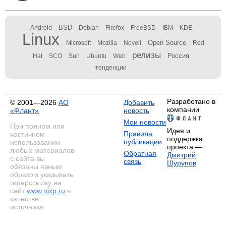
BSD
Android
Debian
Firefox
FreeBSD
IBM
KDE
Linux
Open Source
Microsoft
Mozilla
Novell
Red
релизы
Россия
Hat
SCO
Sun
Ubuntu
Web
тенденции
Разработано в
© 2001—2026
АО
Добавить
компании
«Флант»
новость
Мои новости
При полном или
Идея и
Правила
частичном
поддержка
публикации
использовании
проекта —
любых материалов
Обратная
Дмитрий
с сайта вы
связь
Шурупов
обязаны явным
образом указывать
гиперссылку на
сайт
www.nixp.ru
в
качестве
источника.