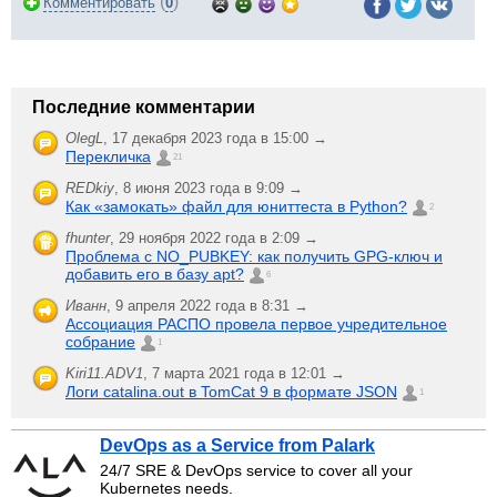
(
)
Комментировать
0
Последние комментарии
OlegL
,
17 декабря 2023 года в 15:00 →
Перекличка
21
REDkiy
,
8 июня 2023 года в 9:09 →
Как «замокать» файл для юниттеста в Python?
2
fhunter
,
29 ноября 2022 года в 2:09 →
Проблема с NO_PUBKEY: как получить GPG-ключ и
добавить его в базу apt?
6
Иванн
,
9 апреля 2022 года в 8:31 →
Ассоциация РАСПО провела первое учредительное
собрание
1
Kiri11.ADV1
,
7 марта 2021 года в 12:01 →
Логи catalina.out в TomCat 9 в формате JSON
1
DevOps as a Service from Palark
24/7 SRE & DevOps service to cover all your
Kubernetes needs.