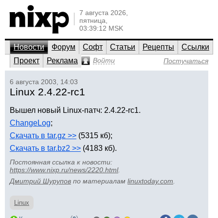
7 августа 2026,
пятница,
03:39:12 MSK
Новости
Форум
Софт
Статьи
Рецепты
Ссылки
Проект
Реклама
Войти
Постучаться
6 августа 2003, 14:03
Linux 2.4.22-rc1
Вышел новый Linux-патч: 2.4.22-rc1.
ChangeLog
;
Скачать в tar.gz >>
(5315 кб);
Скачать в tar.bz2 >>
(4183 кб).
Постоянная ссылка к новости:
https://www.nixp.ru/news/2220.html
.
Дмитрий Шурупов
по материалам
linuxtoday.com
.
Linux