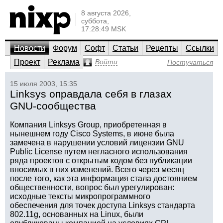
8 августа 2026,
суббота,
17:28:49 MSK
Новости
Форум
Софт
Статьи
Рецепты
Ссылки
Проект
Реклама
Войти
Постучаться
15 июля 2003, 15:35
Linksys оправдала себя в глазах
GNU-сообщества
Компания Linksys Group, приобретенная в
нынешнем году Cisco Systems, в июне была
замечена в нарушении условий лицензии GNU
Public License путем негласного использования
ряда проектов с открытым кодом без публикации
вносимых в них изменений. Всего через месяц
после того, как эта информация стала достоянием
общественности, вопрос был урегулирован:
исходные тексты микропрограммного
обеспечения для точек доступа Linksys стандарта
802.11g, основанных на Linux, были