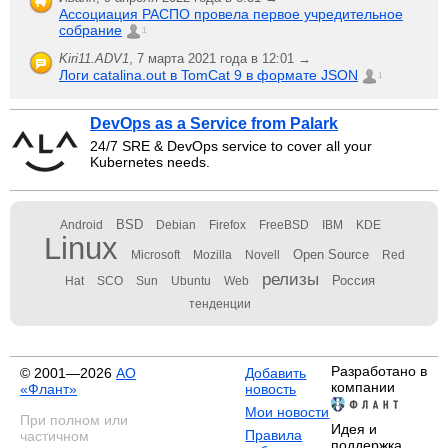
Ассоциация РАСПО провела первое учредительное
собрание
1
Kiri11.ADV1
,
7 марта 2021 года в 12:01 →
Логи catalina.out в TomCat 9 в формате JSON
1
DevOps as a Service from Palark
24/7 SRE & DevOps service to cover all your
Kubernetes needs.
BSD
Android
Debian
Firefox
FreeBSD
IBM
KDE
Linux
Open Source
Microsoft
Mozilla
Novell
Red
релизы
Россия
Hat
SCO
Sun
Ubuntu
Web
тенденции
Разработано в
© 2001—2026
АО
Добавить
компании
«Флант»
новость
Мои новости
При полном или
Идея и
Правила
частичном
поддержка