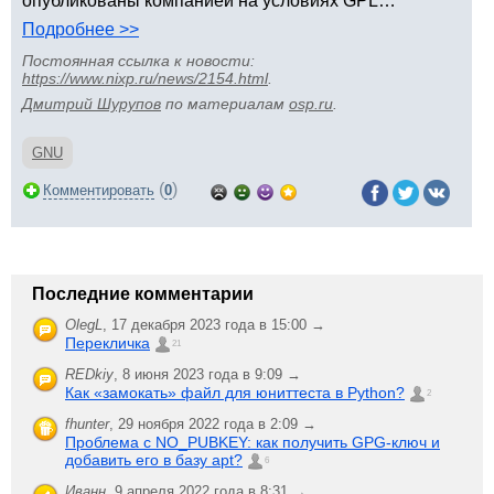
опубликованы компанией на условиях GPL…
Подробнее >>
Постоянная ссылка к новости:
https://www.nixp.ru/news/2154.html
.
Дмитрий Шурупов
по материалам
osp.ru
.
GNU
(
)
Комментировать
0
Последние комментарии
OlegL
,
17 декабря 2023 года в 15:00 →
Перекличка
21
REDkiy
,
8 июня 2023 года в 9:09 →
Как «замокать» файл для юниттеста в Python?
2
fhunter
,
29 ноября 2022 года в 2:09 →
Проблема с NO_PUBKEY: как получить GPG-ключ и
добавить его в базу apt?
6
Иванн
,
9 апреля 2022 года в 8:31 →