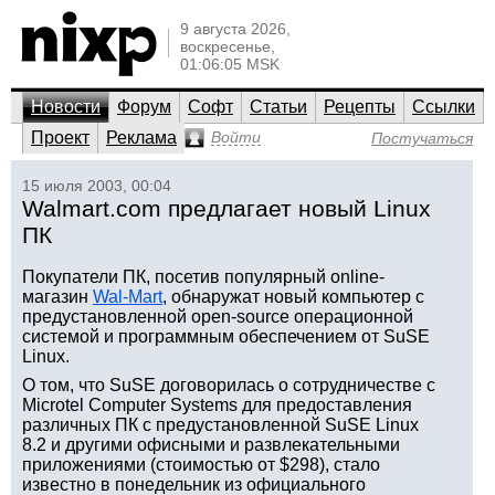
9 августа 2026,
воскресенье,
01:06:05 MSK
Новости
Форум
Софт
Статьи
Рецепты
Ссылки
Проект
Реклама
Войти
Постучаться
15 июля 2003, 00:04
Walmart.com предлагает новый Linux
ПК
Покупатели ПК, посетив популярный online-
магазин
Wal-Mart
, обнаружат новый компьютер с
предустановленной open-source операционной
системой и программным обеспечением от SuSE
Linux.
О том, что SuSE договорилась о сотрудничестве с
Microtel Computer Systems для предоставления
различных ПК с предустановленной SuSE Linux
8.2 и другими офисными и развлекательными
приложениями (стоимостью от $298), стало
известно в понедельник из официального