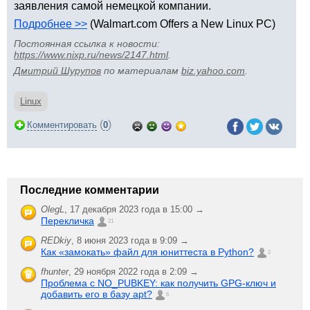
заявления самой немецкой компании.
Подробнее >>
(Walmart.com Offers a New Linux PC)
Постоянная ссылка к новости:
https://www.nixp.ru/news/2147.html
.
Дмитрий Шурупов
по материалам
biz.yahoo.com
.
Linux
(
)
Комментировать
0
Последние комментарии
OlegL
,
17 декабря 2023 года в 15:00 →
Перекличка
21
REDkiy
,
8 июня 2023 года в 9:09 →
Как «замокать» файл для юниттеста в Python?
2
fhunter
,
29 ноября 2022 года в 2:09 →
Проблема с NO_PUBKEY: как получить GPG-ключ и
добавить его в базу apt?
6