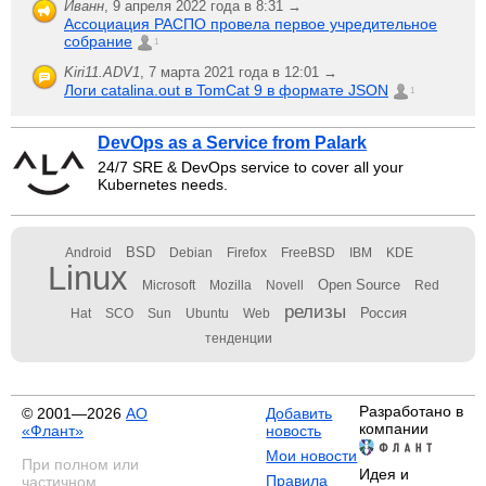
Иванн
,
9 апреля 2022 года в 8:31 →
Ассоциация РАСПО провела первое учредительное
собрание
1
Kiri11.ADV1
,
7 марта 2021 года в 12:01 →
Логи catalina.out в TomCat 9 в формате JSON
1
DevOps as a Service from Palark
24/7 SRE & DevOps service to cover all your
Kubernetes needs.
BSD
Android
Debian
Firefox
FreeBSD
IBM
KDE
Linux
Open Source
Microsoft
Mozilla
Novell
Red
релизы
Россия
Hat
SCO
Sun
Ubuntu
Web
тенденции
Разработано в
© 2001—2026
АО
Добавить
компании
«Флант»
новость
Мои новости
При полном или
Идея и
Правила
частичном