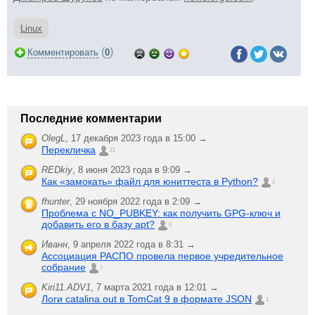
Linux
(
)
Комментировать
0
Последние комментарии
OlegL
,
17 декабря 2023 года в 15:00 →
Перекличка
21
REDkiy
,
8 июня 2023 года в 9:09 →
Как «замокать» файл для юниттеста в Python?
2
fhunter
,
29 ноября 2022 года в 2:09 →
Проблема с NO_PUBKEY: как получить GPG-ключ и
добавить его в базу apt?
6
Иванн
,
9 апреля 2022 года в 8:31 →
Ассоциация РАСПО провела первое учредительное
собрание
1
Kiri11.ADV1
,
7 марта 2021 года в 12:01 →
Логи catalina.out в TomCat 9 в формате JSON
1