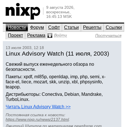
9 августа 2026,
воскресенье,
16:45:13 MSK
Новости
Форум
Софт
Статьи
Рецепты
Ссылки
Проект
Реклама
Войти
Постучаться
13 июля 2003, 12:18
Linux Advisory Watch (11 июля, 2003)
Свежий выпуск еженедельного обзора по
безопасности.
Пакеты: xpdf, ml85p, openldap, imp, php, semi, x-
face-el, liece, mozart, skk, unzip, xbl, phpsysinfo,
teapop.
Дистрибьюторы: Conectiva, Debian, Mandrake,
TurboLinux.
Читать Linux Advisory Watch >>
Постоянная ссылка к новости:
https://www.nixp.ru/news/2137.html
.
Дмитрий Шурупов
по материалам
newsforge.com
.