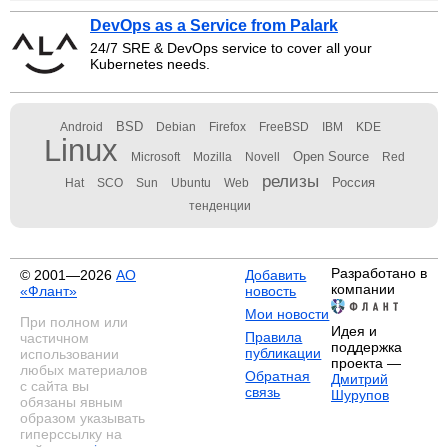
DevOps as a Service from Palark
24/7 SRE & DevOps service to cover all your
Kubernetes needs.
BSD
Android
Debian
Firefox
FreeBSD
IBM
KDE
Linux
Open Source
Microsoft
Mozilla
Novell
Red
релизы
Россия
Hat
SCO
Sun
Ubuntu
Web
тенденции
Разработано в
© 2001—2026
АО
Добавить
компании
«Флант»
новость
Мои новости
При полном или
Идея и
Правила
частичном
поддержка
публикации
использовании
проекта —
любых материалов
Обратная
Дмитрий
с сайта вы
связь
Шурупов
обязаны явным
образом указывать
гиперссылку на