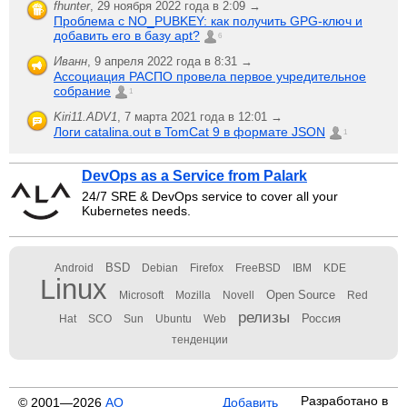
fhunter
,
29 ноября 2022 года в 2:09 →
Проблема с NO_PUBKEY: как получить GPG-ключ и
добавить его в базу apt?
6
Иванн
,
9 апреля 2022 года в 8:31 →
Ассоциация РАСПО провела первое учредительное
собрание
1
Kiri11.ADV1
,
7 марта 2021 года в 12:01 →
Логи catalina.out в TomCat 9 в формате JSON
1
DevOps as a Service from Palark
24/7 SRE & DevOps service to cover all your
Kubernetes needs.
BSD
Android
Debian
Firefox
FreeBSD
IBM
KDE
Linux
Open Source
Microsoft
Mozilla
Novell
Red
релизы
Россия
Hat
SCO
Sun
Ubuntu
Web
тенденции
Разработано в
© 2001—2026
АО
Добавить