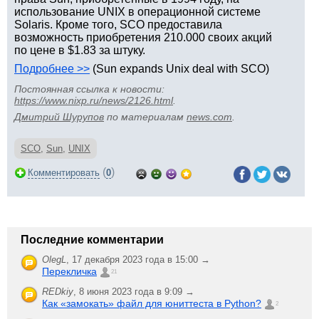
использование UNIX в операционной системе
Solaris. Кроме того, SCO предоставила
возможность приобретения 210.000 своих акций
по цене в $1.83 за штуку.
Подробнее >>
(Sun expands Unix deal with SCO)
Постоянная ссылка к новости:
https://www.nixp.ru/news/2126.html
.
Дмитрий Шурупов
по материалам
news.com
.
SCO
,
Sun
,
UNIX
(
)
Комментировать
0
Последние комментарии
OlegL
,
17 декабря 2023 года в 15:00 →
Перекличка
21
REDkiy
,
8 июня 2023 года в 9:09 →
Как «замокать» файл для юниттеста в Python?
2