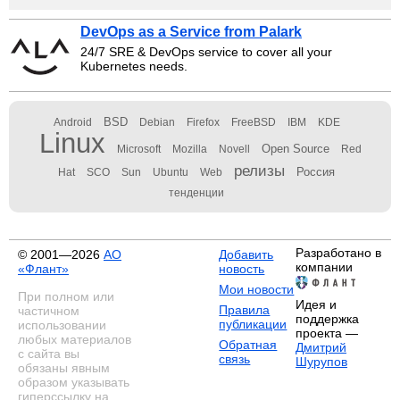
DevOps as a Service from Palark
24/7 SRE & DevOps service to cover all your
Kubernetes needs.
BSD
Android
Debian
Firefox
FreeBSD
IBM
KDE
Linux
Open Source
Microsoft
Mozilla
Novell
Red
релизы
Россия
Hat
SCO
Sun
Ubuntu
Web
тенденции
Разработано в
© 2001—2026
АО
Добавить
компании
«Флант»
новость
Мои новости
При полном или
Идея и
Правила
частичном
поддержка
публикации
использовании
проекта —
любых материалов
Обратная
Дмитрий
с сайта вы
связь
Шурупов
обязаны явным
образом указывать
гиперссылку на