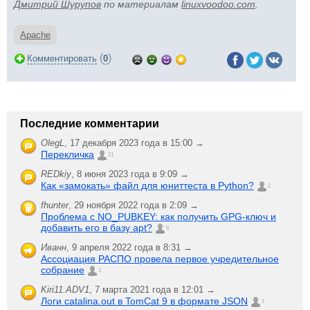
Дмитрий Шурупов
по материалам
linuxvoodoo.com
.
Apache
(
)
Комментировать
0
Последние комментарии
OlegL
,
17 декабря 2023 года в 15:00 →
Перекличка
21
REDkiy
,
8 июня 2023 года в 9:09 →
Как «замокать» файл для юниттеста в Python?
2
fhunter
,
29 ноября 2022 года в 2:09 →
Проблема с NO_PUBKEY: как получить GPG-ключ и
добавить его в базу apt?
6
Иванн
,
9 апреля 2022 года в 8:31 →
Ассоциация РАСПО провела первое учредительное
собрание
1
Kiri11.ADV1
,
7 марта 2021 года в 12:01 →
Логи catalina.out в TomCat 9 в формате JSON
1