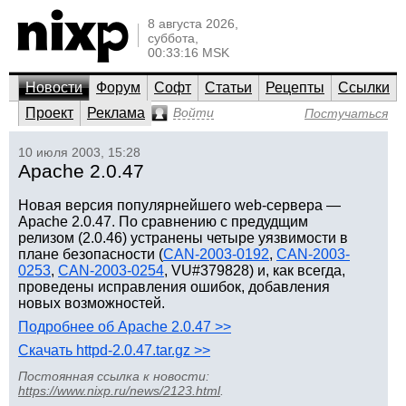
8 августа 2026,
суббота,
00:33:16 MSK
Новости
Форум
Софт
Статьи
Рецепты
Ссылки
Проект
Реклама
Войти
Постучаться
10 июля 2003, 15:28
Apache 2.0.47
Новая версия популярнейшего web-сервера —
Apache 2.0.47. По сравнению с предудщим
релизом (2.0.46) устранены четыре уязвимости в
плане безопасности (
CAN-2003-0192
,
CAN-2003-
0253
,
CAN-2003-0254
, VU#379828) и, как всегда,
проведены исправления ошибок, добавления
новых возможностей.
Подробнее об Apache 2.0.47 >>
Скачать httpd-2.0.47.tar.gz >>
Постоянная ссылка к новости:
https://www.nixp.ru/news/2123.html
.