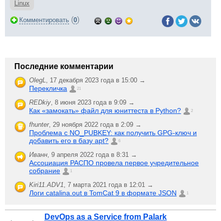
Linux
(
)
Комментировать
0
Последние комментарии
OlegL
,
17 декабря 2023 года в 15:00 →
Перекличка
21
REDkiy
,
8 июня 2023 года в 9:09 →
Как «замокать» файл для юниттеста в Python?
2
fhunter
,
29 ноября 2022 года в 2:09 →
Проблема с NO_PUBKEY: как получить GPG-ключ и
добавить его в базу apt?
6
Иванн
,
9 апреля 2022 года в 8:31 →
Ассоциация РАСПО провела первое учредительное
собрание
1
Kiri11.ADV1
,
7 марта 2021 года в 12:01 →
Логи catalina.out в TomCat 9 в формате JSON
1
DevOps as a Service from Palark