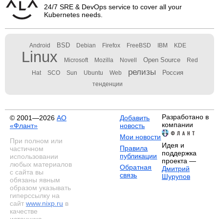
24/7 SRE & DevOps service to cover all your
Kubernetes needs.
BSD
Android
Debian
Firefox
FreeBSD
IBM
KDE
Linux
Open Source
Microsoft
Mozilla
Novell
Red
релизы
Россия
Hat
SCO
Sun
Ubuntu
Web
тенденции
Разработано в
© 2001—2026
АО
Добавить
компании
«Флант»
новость
Мои новости
При полном или
Идея и
Правила
частичном
поддержка
публикации
использовании
проекта —
любых материалов
Обратная
Дмитрий
с сайта вы
связь
Шурупов
обязаны явным
образом указывать
гиперссылку на
сайт
www.nixp.ru
в
качестве