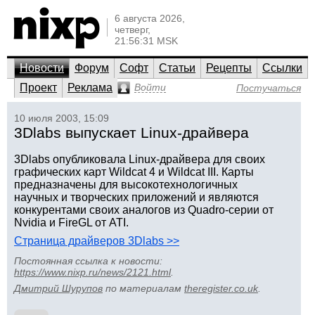
6 августа 2026,
четверг,
21:56:31 MSK
Новости
Форум
Софт
Статьи
Рецепты
Ссылки
Проект
Реклама
Войти
Постучаться
10 июля 2003, 15:09
3Dlabs выпускает Linux-драйвера
3Dlabs опубликовала Linux-драйвера для своих
графических карт Wildcat 4 и Wildcat III. Карты
предназначены для высокотехнологичных
научных и творческих приложений и являются
конкурентами своих аналогов из Quadro-серии от
Nvidia и FireGL от ATI.
Страница драйверов 3Dlabs >>
Постоянная ссылка к новости:
https://www.nixp.ru/news/2121.html
.
Дмитрий Шурупов
по материалам
theregister.co.uk
.