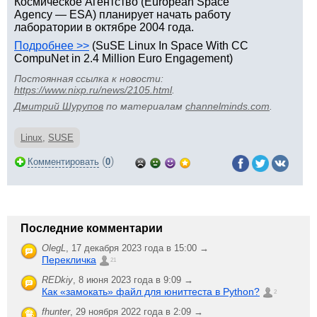
Космическое Агентство (European Space
Agency — ESA) планирует начать работу
лаборатории в октябре 2004 года.
Подробнее >>
(SuSE Linux In Space With CC
CompuNet in 2.4 Million Euro Engagement)
Постоянная ссылка к новости:
https://www.nixp.ru/news/2105.html
.
Дмитрий Шурупов
по материалам
channelminds.com
.
Linux
,
SUSE
(
)
Комментировать
0
Последние комментарии
OlegL
,
17 декабря 2023 года в 15:00 →
Перекличка
21
REDkiy
,
8 июня 2023 года в 9:09 →
Как «замокать» файл для юниттеста в Python?
2
fhunter
,
29 ноября 2022 года в 2:09 →