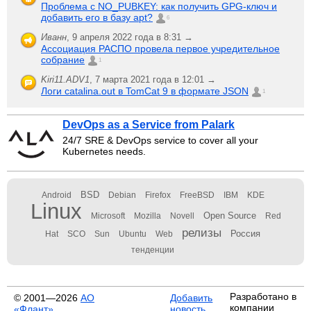
Проблема с NO_PUBKEY: как получить GPG-ключ и
добавить его в базу apt?
6
Иванн
,
9 апреля 2022 года в 8:31 →
Ассоциация РАСПО провела первое учредительное
собрание
1
Kiri11.ADV1
,
7 марта 2021 года в 12:01 →
Логи catalina.out в TomCat 9 в формате JSON
1
DevOps as a Service from Palark
24/7 SRE & DevOps service to cover all your
Kubernetes needs.
BSD
Android
Debian
Firefox
FreeBSD
IBM
KDE
Linux
Open Source
Microsoft
Mozilla
Novell
Red
релизы
Россия
Hat
SCO
Sun
Ubuntu
Web
тенденции
Разработано в
© 2001—2026
АО
Добавить
компании
«Флант»
новость