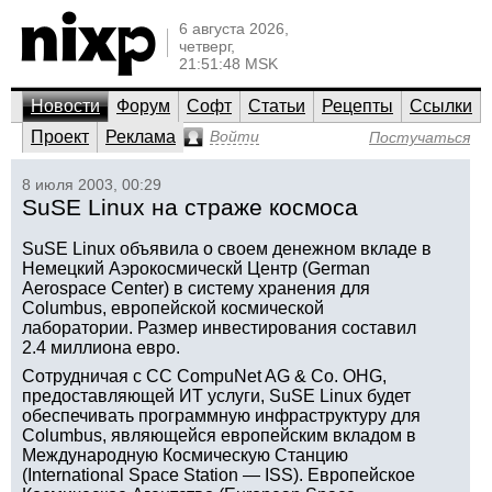
6 августа 2026,
четверг,
21:51:48 MSK
Новости
Форум
Софт
Статьи
Рецепты
Ссылки
Проект
Реклама
Войти
Постучаться
8 июля 2003, 00:29
SuSE Linux на страже космоса
SuSE Linux объявила о своем денежном вкладе в
Немецкий Аэрокосмическй Центр (German
Aerospace Center) в систему хранения для
Columbus, европейской космической
лаборатории. Размер инвестирования составил
2.4 миллиона евро.
Сотрудничая с CC CompuNet AG & Co. OHG,
предоставляющей ИТ услуги, SuSE Linux будет
обеспечивать программную инфраструктуру для
Columbus, являющейся европейским вкладом в
Международную Космическую Станцию
(International Space Station — ISS). Европейское