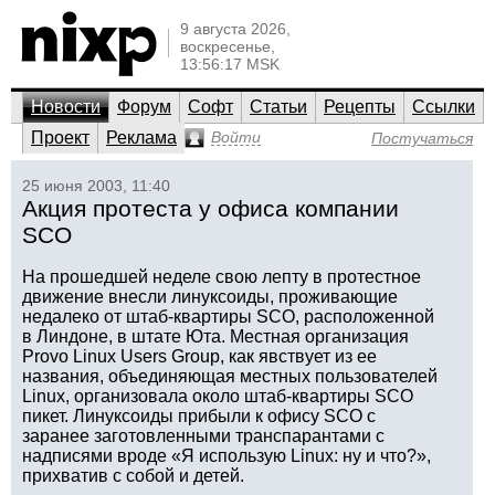
9 августа 2026,
воскресенье,
13:56:17 MSK
Новости
Форум
Софт
Статьи
Рецепты
Ссылки
Проект
Реклама
Войти
Постучаться
25 июня 2003, 11:40
Акция протеста у офиса компании
SCO
На прошедшей неделе свою лепту в протестное
движение внесли линуксоиды, проживающие
недалеко от штаб-квартиры SCO, расположенной
в Линдоне, в штате Юта. Местная организация
Provo Linux Users Group, как явствует из ее
названия, объединяющая местных пользователей
Linux, организовала около штаб-квартиры SCO
пикет. Линуксоиды прибыли к офису SCO с
заранее заготовленными транспарантами с
надписями вроде «Я использую Linux: ну и что?»,
прихватив с собой и детей.