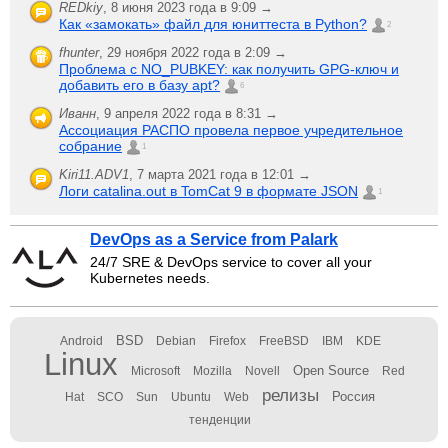
REDkiy
,
8 июня 2023 года в 9:09 →
Как «замокать» файл для юниттеста в Python?
2
fhunter
,
29 ноября 2022 года в 2:09 →
Проблема с NO_PUBKEY: как получить GPG-ключ и
добавить его в базу apt?
6
Иванн
,
9 апреля 2022 года в 8:31 →
Ассоциация РАСПО провела первое учредительное
собрание
1
Kiri11.ADV1
,
7 марта 2021 года в 12:01 →
Логи catalina.out в TomCat 9 в формате JSON
1
DevOps as a Service from Palark
24/7 SRE & DevOps service to cover all your
Kubernetes needs.
BSD
Android
Debian
Firefox
FreeBSD
IBM
KDE
Linux
Open Source
Microsoft
Mozilla
Novell
Red
релизы
Россия
Hat
SCO
Sun
Ubuntu
Web
тенденции