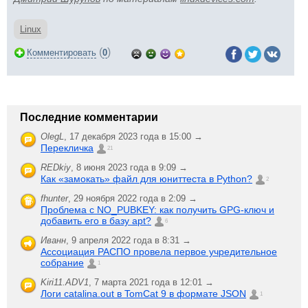
Linux
(
)
Комментировать
0
Последние комментарии
OlegL
,
17 декабря 2023 года в 15:00 →
Перекличка
21
REDkiy
,
8 июня 2023 года в 9:09 →
Как «замокать» файл для юниттеста в Python?
2
fhunter
,
29 ноября 2022 года в 2:09 →
Проблема с NO_PUBKEY: как получить GPG-ключ и
добавить его в базу apt?
6
Иванн
,
9 апреля 2022 года в 8:31 →
Ассоциация РАСПО провела первое учредительное
собрание
1
Kiri11.ADV1
,
7 марта 2021 года в 12:01 →
Логи catalina.out в TomCat 9 в формате JSON
1