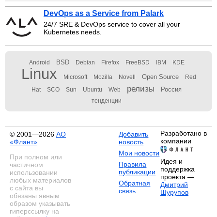
DevOps as a Service from Palark
24/7 SRE & DevOps service to cover all your
Kubernetes needs.
BSD
Android
Debian
Firefox
FreeBSD
IBM
KDE
Linux
Open Source
Microsoft
Mozilla
Novell
Red
релизы
Россия
Hat
SCO
Sun
Ubuntu
Web
тенденции
Разработано в
© 2001—2026
АО
Добавить
компании
«Флант»
новость
Мои новости
При полном или
Идея и
Правила
частичном
поддержка
публикации
использовании
проекта —
любых материалов
Обратная
Дмитрий
с сайта вы
связь
Шурупов
обязаны явным
образом указывать
гиперссылку на