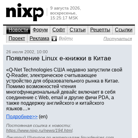
9 августа 2026,
воскресенье,
15:25:17 MSK
Новости
Форум
Софт
Статьи
Рецепты
Ссылки
Проект
Реклама
Войти
Постучаться
26 июля 2002, 10:00
Появление Linux e-книжки в Китае
«Q-Net Technologies США недавно запустили свой
Q-Reader, электрическое считывающее
устройство для образовательного рынка в Китае.
Помимо возможностей чтения
многофункциональный девайс включает в себя
соединение с Web, email и другие фичи PDA, а
также поддержку английского и китайского
языков…»
Подробнее>>
(en)
Постоянная ссылка к новости:
https://www.nixp.ru/news/194.html
.
Дмитрий Шурупов
по материалам
linuxdevices.com
.