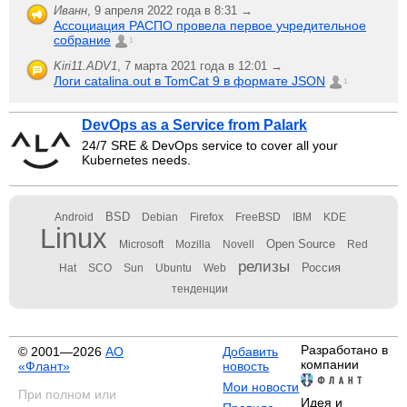
Иванн
,
9 апреля 2022 года в 8:31 →
Ассоциация РАСПО провела первое учредительное
собрание
1
Kiri11.ADV1
,
7 марта 2021 года в 12:01 →
Логи catalina.out в TomCat 9 в формате JSON
1
DevOps as a Service from Palark
24/7 SRE & DevOps service to cover all your
Kubernetes needs.
BSD
Android
Debian
Firefox
FreeBSD
IBM
KDE
Linux
Open Source
Microsoft
Mozilla
Novell
Red
релизы
Россия
Hat
SCO
Sun
Ubuntu
Web
тенденции
Разработано в
© 2001—2026
АО
Добавить
компании
«Флант»
новость
Мои новости
При полном или
Идея и