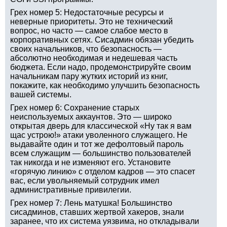
Грех номер 5: Недостаточные ресурсы и
неверные приоритеты. Это не технический
вопрос, но часто — самое слабое место в
корпоративных сетях. Сисадмин обязан убедить
своих начальников, что безопасность —
абсолютно необходимая и недешевая часть
бюджета. Если надо, продемонстрируйте своим
начальникам пару жутких историй из книг,
покажите, как необходимо улучшить безопасность
вашей системы.
Грех номер 6: Сохранение старых
неиспользуемых аккаунтов. Это — широко
открытая дверь для классической «Ну так я вам
щас устрою!» атаки уволенного служащего. Не
выдавайте один и тот же дефолтовый пароль
всем служащим — большинство пользователей
так никогда и не изменяют его. Установите
«горячую линию» с отделом кадров — это спасет
вас, если увольняемый сотрудник имел
административные привилегии.
Грех номер 7: Лень матушка! Большинство
сисадминов, ставших жертвой хакеров, знали
заранее, что их система уязвима, но откладывали