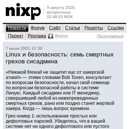
9 августа 2026,
воскресенье,
02:48:53 MSK
Новости
Форум
Софт
Статьи
Рецепты
Ссылки
Проект
Реклама
Войти
Постучаться
7 июня 2003, 07:30
Linux и безопасность: семь смертных
грехов сисадмина
«Никакой firewall не защитит вас от хакерской
атаки!» — этими словами Bob Toxen, консультант
по вопросам безопасности, начал свой семинар
по вопросам безопасной работы в системе
Линукс. Каждый сисадмин или IT менеджер,
совершивший любой из нижепреведенных
смертных грехов, рано или поздно станет жертвой
хакера. Когда — лишь вопрос времени.
Грех номер 1: использование простых или
дефолтовых паролей. Убедитесь, что в вашей
системе нет ни одного дефолтового или пустого