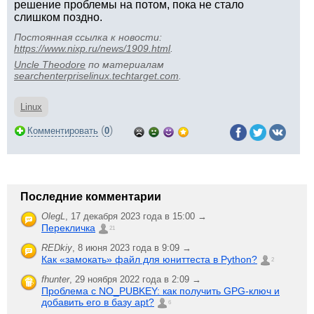
решение проблемы на потом, пока не стало
слишком поздно.
Постоянная ссылка к новости:
https://www.nixp.ru/news/1909.html
.
Uncle Theodore
по материалам
searchenterpriselinux.techtarget.com
.
Linux
(
)
Комментировать
0
Последние комментарии
OlegL
,
17 декабря 2023 года в 15:00 →
Перекличка
21
REDkiy
,
8 июня 2023 года в 9:09 →
Как «замокать» файл для юниттеста в Python?
2
fhunter
,
29 ноября 2022 года в 2:09 →
Проблема с NO_PUBKEY: как получить GPG-ключ и
добавить его в базу apt?
6