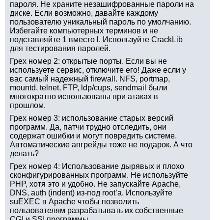
пароля. Не храните незашифрованные пароли на
диске. Если возможно, давайте каждому
пользователю уникальный пароль по умолчанию.
Избегайте компьютерных терминов и не
подставляйте 1 вместо l. Используйте CrackLib
для тестирования паролей.
Грех номер 2: открытые порты. Если вы не
используете сервис, отключите его! Даже если у
вас самый надежный firewall. NFS, portmap,
mountd, telnet, FTP, ldp/cups, sendmail были
многократно использованы при атаках в
прошлом.
Грех номер 3: использование старых версий
программ. Да, патчи трудно отследить, они
содержат ошибки и могут повредить системе.
Автоматические апгрейды тоже не подарок. А что
делать?
Грех номер 4: Использование дырявых и плохо
сконфигурированных программ. Не используйте
PHP, хотя это и удобно. Не запускайте Apache,
DNS, auth (indent) из-под root’а. Используйте
suEXEC в Apache чтобы позволить
пользователям разрабатывать их собственные
CGI и SSI программы.