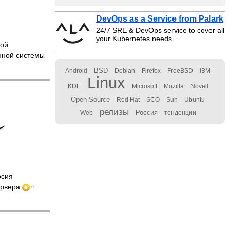
DevOps as a Service from Palark
24/7 SRE & DevOps service to cover all
your Kubernetes needs.
вой
нной системы
BSD
Android
Debian
Firefox
FreeBSD
IBM
Linux
KDE
Microsoft
Mozilla
Novell
Open Source
Red Hat
SCO
Sun
Ubuntu
релизы
Россия
Web
тенденции
рсия
ервера
6