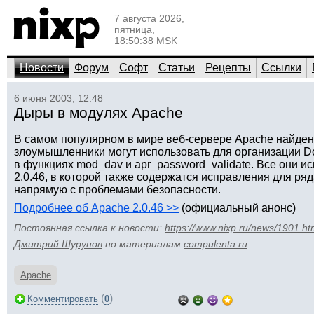
7 августа 2026,
пятница,
18:50:38 MSK
Новости
Форум
Софт
Статьи
Рецепты
Ссылки
6 июня 2003, 12:48
Дыры в модулях Apache
В самом популярном в мире веб-сервере Apache найден
злоумышленники могут использовать для организации D
в функциях mod_dav и apr_password_validate. Все они 
2.0.46, в которой также содержатся исправления для ря
напрямую с проблемами безопасности.
Подробнее об Apache 2.0.46 >>
(официальный анонс)
Постоянная ссылка к новости:
https://www.nixp.ru/news/1901.ht
Дмитрий Шурупов
по материалам
compulenta.ru
.
Apache
(
)
Комментировать
0