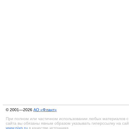
© 2001—2026
АО «Флант»
При полном или частичном использовании любых материалов с
сайта вы обязаны явным образом указывать гиперссылку на сай
www.nixp.ru
в качестве источника.