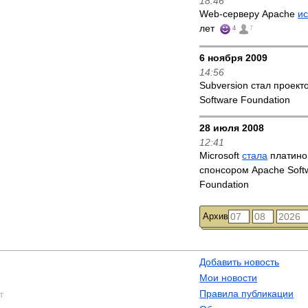
18:46
Web-серверу Apache
и
лет
4
7
6 ноября 2009
14:56
Subversion стал проект
Software Foundation
28 июля 2008
12:41
Microsoft
стала
платин
спонсором Apache Soft
Foundation
Архив
Добавить новость
Мои новости
Правила публикации
т