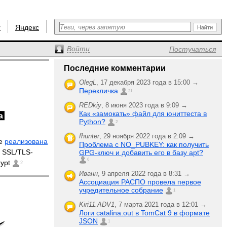
r
Яндекс
Войти
Постучаться
Последние комментарии
OlegL
,
17 декабря 2023 года в 15:00 →
Перекличка
21
REDkiy
,
8 июня 2023 года в 9:09 →
Как «замокать» файл для юниттеста в
Python?
2
fhunter
,
29 ноября 2022 года в 2:09 →
he
реализована
Проблема с NO_PUBKEY: как получить
 SSL/TLS-
GPG-ключ и добавить его в базу apt?
6
rypt
2
Иванн
,
9 апреля 2022 года в 8:31 →
Ассоциация РАСПО провела первое
учредительное собрание
1
Kiri11.ADV1
,
7 марта 2021 года в 12:01 →
Логи catalina.out в TomCat 9 в формате
JSON
1