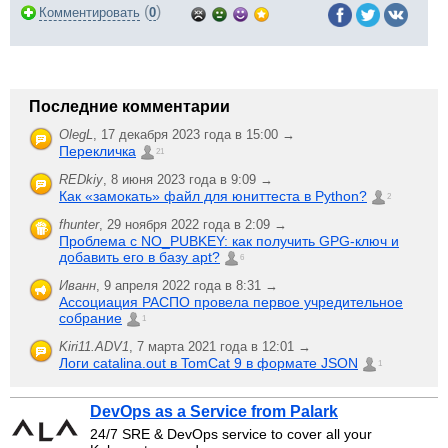
(
)
Комментировать
0
Последние комментарии
OlegL
,
17 декабря 2023 года в 15:00 →
Перекличка
21
REDkiy
,
8 июня 2023 года в 9:09 →
Как «замокать» файл для юниттеста в Python?
2
fhunter
,
29 ноября 2022 года в 2:09 →
Проблема с NO_PUBKEY: как получить GPG-ключ и
добавить его в базу apt?
6
Иванн
,
9 апреля 2022 года в 8:31 →
Ассоциация РАСПО провела первое учредительное
собрание
1
Kiri11.ADV1
,
7 марта 2021 года в 12:01 →
Логи catalina.out в TomCat 9 в формате JSON
1
DevOps as a Service from Palark
24/7 SRE & DevOps service to cover all your