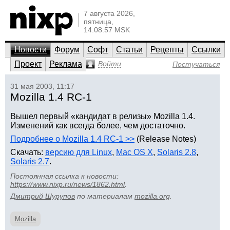
7 августа 2026,
пятница,
14:08:57 MSK
Новости
Форум
Софт
Статьи
Рецепты
Ссылки
Проект
Реклама
Войти
Постучаться
31 мая 2003, 11:17
Mozilla 1.4 RC-1
Вышел первый «кандидат в релизы» Mozilla 1.4.
Изменений как всегда более, чем достаточно.
Подробнее о Mozilla 1.4 RC-1 >>
(Release Notes)
Скачать:
версию для Linux
,
Mac OS X
,
Solaris 2.8
,
Solaris 2.7
.
Постоянная ссылка к новости:
https://www.nixp.ru/news/1862.html
.
Дмитрий Шурупов
по материалам
mozilla.org
.
Mozilla