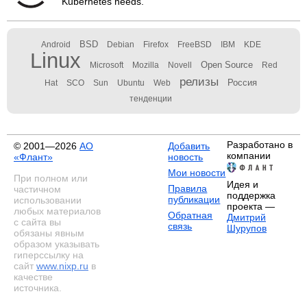
Kubernetes needs.
BSD
Android
Debian
Firefox
FreeBSD
IBM
KDE
Linux
Open Source
Microsoft
Mozilla
Novell
Red
релизы
Россия
Hat
SCO
Sun
Ubuntu
Web
тенденции
Разработано в
© 2001—2026
АО
Добавить
компании
«Флант»
новость
Мои новости
При полном или
Идея и
Правила
частичном
поддержка
публикации
использовании
проекта —
любых материалов
Обратная
Дмитрий
с сайта вы
связь
Шурупов
обязаны явным
образом указывать
гиперссылку на
сайт
www.nixp.ru
в
качестве
источника.