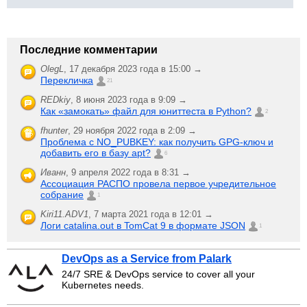
Последние комментарии
OlegL
,
17 декабря 2023 года в 15:00 →
Перекличка
21
REDkiy
,
8 июня 2023 года в 9:09 →
Как «замокать» файл для юниттеста в Python?
2
fhunter
,
29 ноября 2022 года в 2:09 →
Проблема с NO_PUBKEY: как получить GPG-ключ и
добавить его в базу apt?
6
Иванн
,
9 апреля 2022 года в 8:31 →
Ассоциация РАСПО провела первое учредительное
собрание
1
Kiri11.ADV1
,
7 марта 2021 года в 12:01 →
Логи catalina.out в TomCat 9 в формате JSON
1
DevOps as a Service from Palark
24/7 SRE & DevOps service to cover all your
Kubernetes needs.