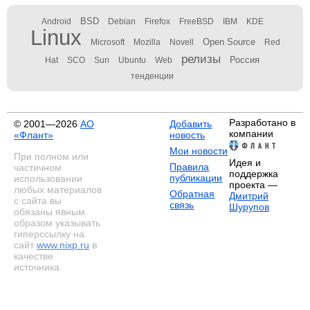
BSD
Android
Debian
Firefox
FreeBSD
IBM
KDE
Linux
Open Source
Microsoft
Mozilla
Novell
Red
релизы
Россия
Hat
SCO
Sun
Ubuntu
Web
тенденции
Разработано в
© 2001—2026
АО
Добавить
компании
«Флант»
новость
Мои новости
При полном или
Идея и
Правила
частичном
поддержка
публикации
использовании
проекта —
любых материалов
Обратная
Дмитрий
с сайта вы
связь
Шурупов
обязаны явным
образом указывать
гиперссылку на
сайт
www.nixp.ru
в
качестве
источника.