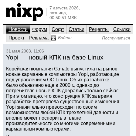
7 августа 2026,
пятница,
00:50:51 MSK
Новости
Форум
Софт
Статьи
Рецепты
Ссылки
Проект
Реклама
Войти
Постучаться
31 мая 2003, 11:06
Yopi — новый КПК на базе Linux
Корейская компания G.mate выпустила на рынок
новые карманные компьютеры Yopi, работающие
под управлением ОС Linux. Об их разработке
было объявлено еще в 2000 г., однако до
потребителя новые КПК добрались только сейчас.
При этом видно, что конструкция КПК за время
разработки претерпела существенные изменения:
Yopi значительно превосходит по своим
возможностям любой КПК трехлетней давности и
вполне может поспорить в плане
производительности со многими современными
карманными компьютерами.