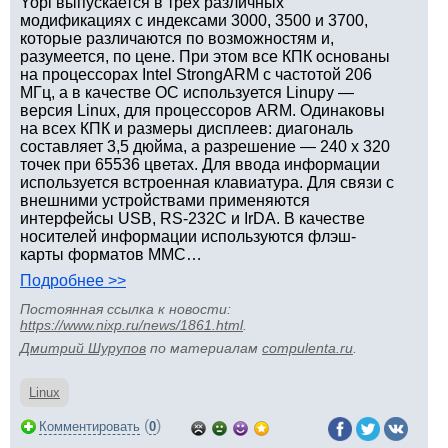
Yopi выпускается в трех различных
модификациях с индексами 3000, 3500 и 3700,
которые различаются по возможностям и,
разумеется, по цене. При этом все КПК основаны
на процессорах Intel StrongARM с частотой 206
МГц, а в качестве ОС используется Linupy —
версия Linux, для процессоров ARM. Одинаковы
на всех КПК и размеры дисплеев: диагональ
составляет 3,5 дюйма, а разрешение — 240 х 320
точек при 65536 цветах. Для ввода информации
используется встроенная клавиатура. Для связи с
внешними устройствами применяются
интерфейсы USB, RS-232C и IrDA. В качестве
носителей информации используются флэш-
карты форматов MMC…
Подробнее >>
Постоянная ссылка к новости:
https://www.nixp.ru/news/1861.html
.
Дмитрий Шурупов
по материалам
compulenta.ru
.
Linux
(
)
Комментировать
0