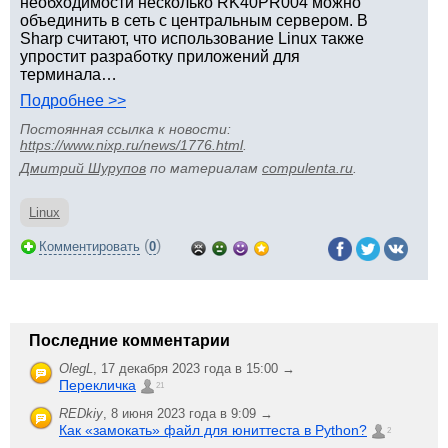
необходимости несколько RK40PR004 можно
объединить в сеть с центральным сервером. В
Sharp считают, что использование Linux также
упростит разработку приложений для
терминала…
Подробнее >>
Постоянная ссылка к новости:
https://www.nixp.ru/news/1776.html
.
Дмитрий Шурупов
по материалам
compulenta.ru
.
Linux
(
)
Комментировать
0
Последние комментарии
OlegL
,
17 декабря 2023 года в 15:00 →
Перекличка
21
REDkiy
,
8 июня 2023 года в 9:09 →
Как «замокать» файл для юниттеста в Python?
2