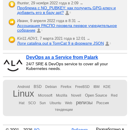
fhunter
,
29 ноября 2022 года в 2:09 →
Проблема с NO_PUBKEY: как получить GPG-ключ и
добавить его в базу apt?
6
Иванн
,
9 апреля 2022 года в 8:31 →
Ассоциация РАСПО провела первое учредительное
собрание
1
Kiri11.ADV1
,
7 марта 2021 года в 12:01 →
Логи catalina.out в TomCat 9 в формате JSON
1
DevOps as a Service from Palark
24/7 SRE & DevOps service to cover all your
Kubernetes needs.
BSD
Android
Debian
Firefox
FreeBSD
IBM
KDE
Linux
Open Source
Microsoft
Mozilla
Novell
Red
релизы
Россия
Hat
SCO
Sun
Ubuntu
Web
тенденции
Разработано в
© 2001—2026
АО
Добавить