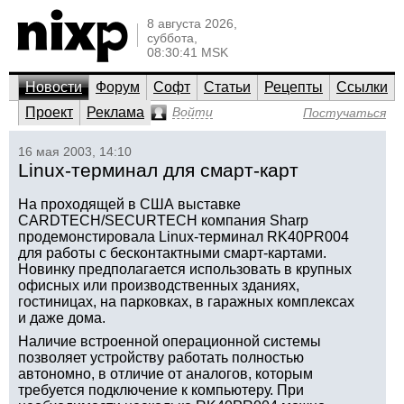
8 августа 2026,
суббота,
08:30:41 MSK
Новости
Форум
Софт
Статьи
Рецепты
Ссылки
Проект
Реклама
Войти
Постучаться
16 мая 2003, 14:10
Linux-терминал для смарт-карт
На проходящей в США выставке
CARDTECH/SECURTECH компания Sharp
продемонстировала Linux-терминал RK40PR004
для работы с бесконтактными смарт-картами.
Новинку предполагается использовать в крупных
офисных или производственных зданиях,
гостиницах, на парковках, в гаражных комплексах
и даже дома.
Наличие встроенной операционной системы
позволяет устройству работать полностью
автономно, в отличие от аналогов, которым
требуется подключение к компьютеру. При