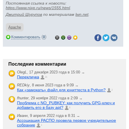
Постоянная ссылка к новости:
https://www.nixp.ru/news/1555.html
.
Дмитрий Шурупов
по материалам
lwn.net
.
Apache
(
)
Комментировать
0
Последние комментарии
OlegL
,
17 декабря 2023 года в 15:00 →
Перекличка
21
REDkiy
,
8 июня 2023 года в 9:09 →
Как «замокать» файл для юниттеста в Python?
2
fhunter
,
29 ноября 2022 года в 2:09 →
Проблема с NO_PUBKEY: как получить GPG-ключ и
добавить его в базу apt?
6
Иванн
,
9 апреля 2022 года в 8:31 →
Ассоциация РАСПО провела первое учредительное
собрание
1