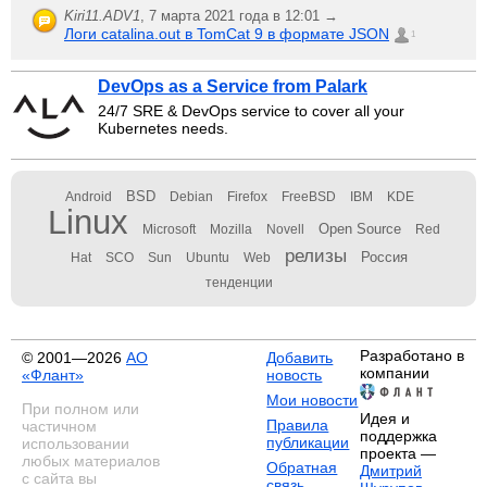
Kiri11.ADV1
,
7 марта 2021 года в 12:01 →
Логи catalina.out в TomCat 9 в формате JSON
1
DevOps as a Service from Palark
24/7 SRE & DevOps service to cover all your
Kubernetes needs.
BSD
Android
Debian
Firefox
FreeBSD
IBM
KDE
Linux
Open Source
Microsoft
Mozilla
Novell
Red
релизы
Россия
Hat
SCO
Sun
Ubuntu
Web
тенденции
Разработано в
© 2001—2026
АО
Добавить
компании
«Флант»
новость
Мои новости
При полном или
Идея и
Правила
частичном
поддержка
публикации
использовании
проекта —
любых материалов
Обратная
Дмитрий
с сайта вы
связь