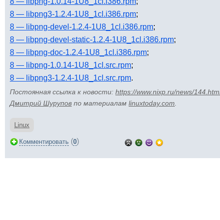
8 — libpng-1.0.14-1U8_1cl.i386.rpm
;
8 — libpng3-1.2.4-1U8_1cl.i386.rpm
;
8 — libpng-devel-1.2.4-1U8_1cl.i386.rpm
;
8 — libpng-devel-static-1.2.4-1U8_1cl.i386.rpm
;
8 — libpng-doc-1.2.4-1U8_1cl.i386.rpm
;
8 — libpng-1.0.14-1U8_1cl.src.rpm
;
8 — libpng3-1.2.4-1U8_1cl.src.rpm
.
Постоянная ссылка к новости:
https://www.nixp.ru/news/144.htm
Дмитрий Шурупов
по материалам
linuxtoday.com
.
Linux
(
)
Комментировать
0