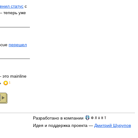
енил статус
с
 — теперь уже
scue
перешел
 это mainline
ь
1
Разработано в компании
Идея и поддержка проекта —
Дмитрий Шурупов