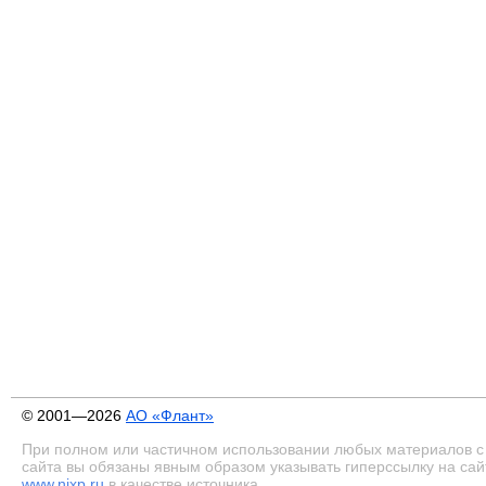
© 2001—2026
АО «Флант»
При полном или частичном использовании любых материалов с
сайта вы обязаны явным образом указывать гиперссылку на сай
www.nixp.ru
в качестве источника.