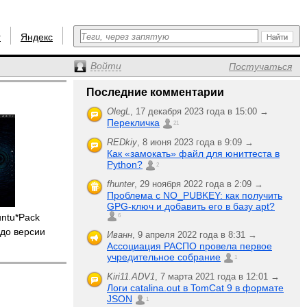
r
Яндекс
Войти
Постучаться
Последние комментарии
OlegL
,
17 декабря 2023 года в 15:00 →
Перекличка
21
REDkiy
,
8 июня 2023 года в 9:09 →
Как «замокать» файл для юниттеста в
Python?
2
fhunter
,
29 ноября 2022 года в 2:09 →
Проблема с NO_PUBKEY: как получить
GPG-ключ и добавить его в базу apt?
untu*Pack
6
до версии
Иванн
,
9 апреля 2022 года в 8:31 →
Ассоциация РАСПО провела первое
учредительное собрание
1
Kiri11.ADV1
,
7 марта 2021 года в 12:01 →
Логи catalina.out в TomCat 9 в формате
JSON
1