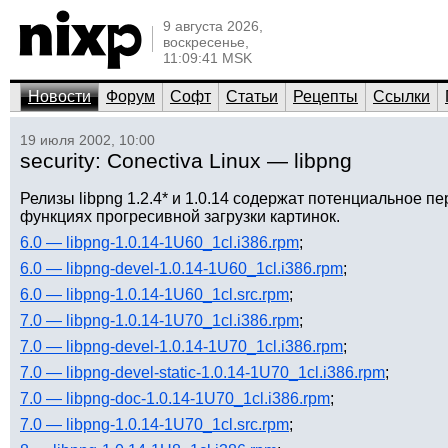
9 августа 2026,
воскресенье,
11:09:41 MSK
Новости
Форум
Софт
Статьи
Рецепты
Ссылки
19 июля 2002, 10:00
security: Conectiva Linux — libpng
Релизы libpng 1.2.4* и 1.0.14 содержат потенциальное 
функциях прогресивной загрузки картинок.
6.0 — libpng-1.0.14-1U60_1cl.i386.rpm
;
6.0 — libpng-devel-1.0.14-1U60_1cl.i386.rpm
;
6.0 — libpng-1.0.14-1U60_1cl.src.rpm
;
7.0 — libpng-1.0.14-1U70_1cl.i386.rpm
;
7.0 — libpng-devel-1.0.14-1U70_1cl.i386.rpm
;
7.0 — libpng-devel-static-1.0.14-1U70_1cl.i386.rpm
;
7.0 — libpng-doc-1.0.14-1U70_1cl.i386.rpm
;
7.0 — libpng-1.0.14-1U70_1cl.src.rpm
;