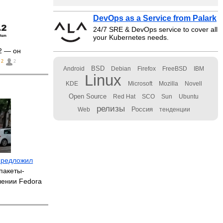
DevOps as a Service from Palark
24/7 SRE & DevOps service to cover all
your Kubernetes needs.
2 — он
2
2
BSD
Android
Debian
Firefox
FreeBSD
IBM
Linux
KDE
Microsoft
Mozilla
Novell
Open Source
Red Hat
SCO
Sun
Ubuntu
релизы
Россия
Web
тенденции
предложил
пакеты-
лении Fedora