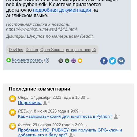
nebula-python-sdk. К системе прилагается
достаточно
подробная документация
на
английском языке.
Постоянная ссылка к новости:
https://www.nixp.ru/news/14141.html
.
Дмитрий Шурупов
по материалам
Reddit
.
DevOps
,
Docker
,
Open Source
,
интернет вещей
(
)
Комментировать
0
Последние комментарии
OlegL
,
17 декабря 2023 года в 15:00 →
Перекличка
21
REDkiy
,
8 июня 2023 года в 9:09 →
Как «замокать» файл для юниттеста в Python?
2
fhunter
,
29 ноября 2022 года в 2:09 →
Проблема с NO_PUBKEY: как получить GPG-ключ и
добавить его в базу apt?
6