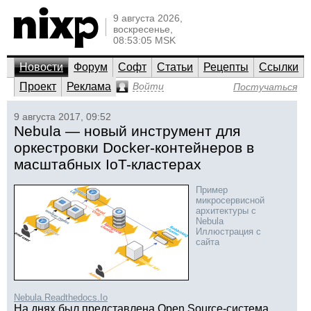
9 августа 2026,
воскресенье,
08:53:05 MSK
Новости
Форум
Софт
Статьи
Рецепты
Ссылки
Проект
Реклама
Войти
Постучаться
9 августа 2017, 09:52
Nebula — новый инструмент для
оркестровки Docker-контейнеров в
масштабных IoT-кластерах
Пример
микросервисной
архитектуры с
Nebula
Иллюстрация с
сайта
Nebula.Readthedocs.Io
На днях был представлена Open Source-система