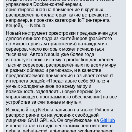
управления Docker-контейнерами,
ориентированная на применение в крупных
распределённых кластерах, какие встречаются,
например, в проектах категории IoT (интернета
вещей), — Nebula.
Новый инструмент оркестровки предназначен для
деплоя единого пода из контейнеров (разбитого
по микросервисам приложения) на каждом из
серверов, число которых может исчисляться
тысячами. Автор Nebula уже более года
использует свою систему в production для «более
тысячи серверов, распределённых по всему миру
в разных облаках и регионах», и в качестве
предполагаемого применения называет сегмент
интернета вещей: «Представьте себе 50 тысяч
умных холодильников по всему миру и
возможность задеплоить новую версию [их
управляющего программного обеспечения] на все
устройства за считанные минуты».
Исходный код Nebula написан на языке Python и
распространяется на условиях свободной
лицензии GNU GPL v3. Он опубликован на
GitHub
и представлен в виде нескольких репозиториев:
nebula, nebula-cmd, api-manager, worker-manager,