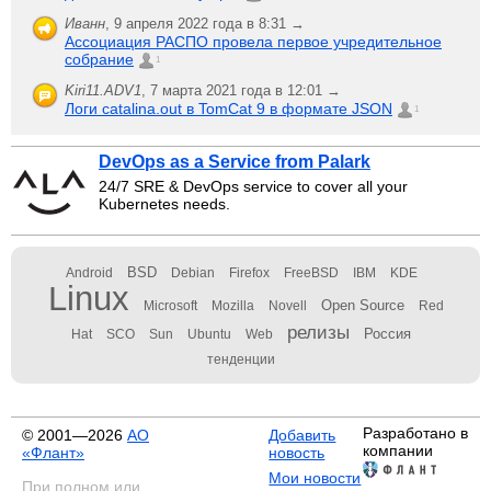
Иванн
,
9 апреля 2022 года в 8:31 →
Ассоциация РАСПО провела первое учредительное
собрание
1
Kiri11.ADV1
,
7 марта 2021 года в 12:01 →
Логи catalina.out в TomCat 9 в формате JSON
1
DevOps as a Service from Palark
24/7 SRE & DevOps service to cover all your
Kubernetes needs.
BSD
Android
Debian
Firefox
FreeBSD
IBM
KDE
Linux
Open Source
Microsoft
Mozilla
Novell
Red
релизы
Россия
Hat
SCO
Sun
Ubuntu
Web
тенденции
Разработано в
© 2001—2026
АО
Добавить
компании
«Флант»
новость
Мои новости
При полном или