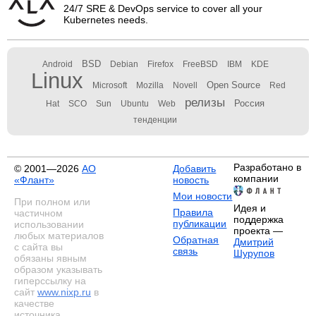
24/7 SRE & DevOps service to cover all your
Kubernetes needs.
BSD
Android
Debian
Firefox
FreeBSD
IBM
KDE
Linux
Open Source
Microsoft
Mozilla
Novell
Red
релизы
Россия
Hat
SCO
Sun
Ubuntu
Web
тенденции
Разработано в
© 2001—2026
АО
Добавить
компании
«Флант»
новость
Мои новости
При полном или
Идея и
Правила
частичном
поддержка
публикации
использовании
проекта —
любых материалов
Обратная
Дмитрий
с сайта вы
связь
Шурупов
обязаны явным
образом указывать
гиперссылку на
сайт
www.nixp.ru
в
качестве
источника.