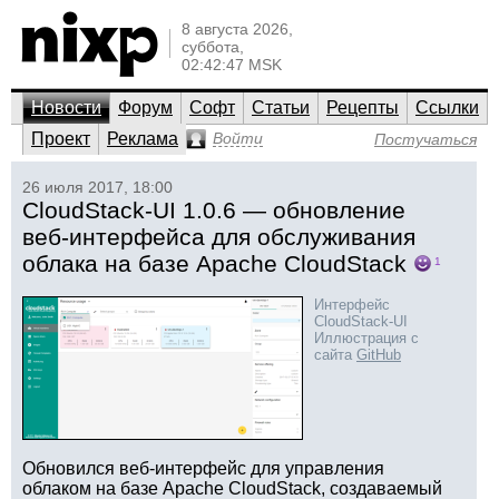
8 августа 2026,
суббота,
02:42:47 MSK
Новости
Форум
Софт
Статьи
Рецепты
Ссылки
Проект
Реклама
Войти
Постучаться
26 июля 2017, 18:00
CloudStack-UI 1.0.6 — обновление
веб-интерфейса для обслуживания
облака на базе Apache CloudStack
1
Интерфейс
CloudStack-UI
Иллюстрация с
сайта
GitHub
Обновился веб-интерфейс для управления
облаком на базе Apache CloudStack, создаваемый