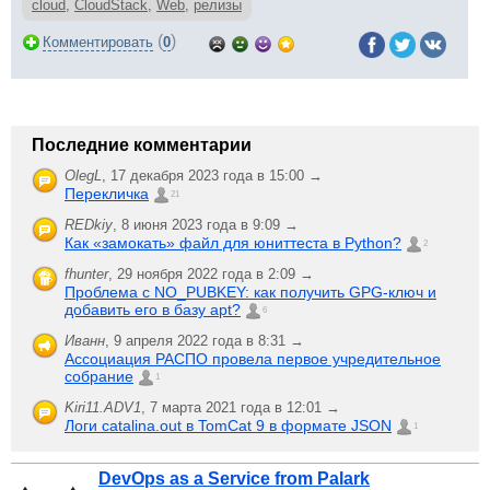
cloud
,
CloudStack
,
Web
,
релизы
(
)
Комментировать
0
Последние комментарии
OlegL
,
17 декабря 2023 года в 15:00 →
Перекличка
21
REDkiy
,
8 июня 2023 года в 9:09 →
Как «замокать» файл для юниттеста в Python?
2
fhunter
,
29 ноября 2022 года в 2:09 →
Проблема с NO_PUBKEY: как получить GPG-ключ и
добавить его в базу apt?
6
Иванн
,
9 апреля 2022 года в 8:31 →
Ассоциация РАСПО провела первое учредительное
собрание
1
Kiri11.ADV1
,
7 марта 2021 года в 12:01 →
Логи catalina.out в TomCat 9 в формате JSON
1
DevOps as a Service from Palark