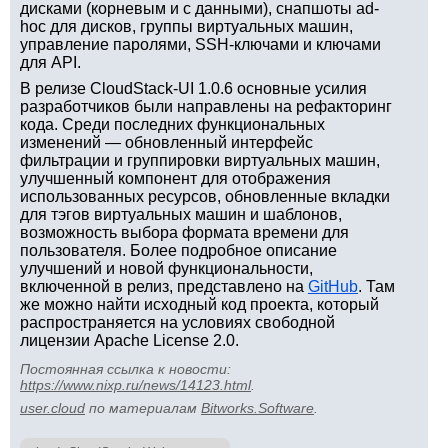
дисками (корневым и с данными), снапшоты ad-
hoc для дисков, группы виртуальных машин,
управление паролями, SSH-ключами и ключами
для API.
В релизе CloudStack-UI 1.0.6 основные усилия
разработчиков были направлены на рефакторинг
кода. Среди последних функциональных
изменений — обновленный интерфейс
фильтрации и группировки виртуальных машин,
улучшенный компонент для отображения
использованных ресурсов, обновленные вкладки
для тэгов виртуальных машин и шаблонов,
возможность выбора формата времени для
пользователя. Более подробное описание
улучшений и новой функциональности,
включенной в релиз, представлено на
GitHub
. Там
же можно найти исходный код проекта, который
распространяется на условиях свободной
лицензии Apache License 2.0.
Постоянная ссылка к новости:
https://www.nixp.ru/news/14123.html
.
user.cloud
по материалам
Bitworks.Software
.