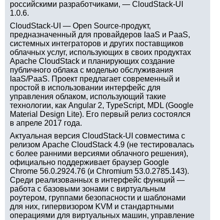
российскими разработчиками, — CloudStack-UI
1.0.6.
CloudStack-UI — Open Source-продукт,
предназначенный для провайдеров IaaS и PaaS,
системных интеграторов и других поставщиков
облачных услуг, использующих в своих продуктах
Apache CloudStack и планирующих создание
публичного облака с моделью обслуживания
IaaS/PaaS. Проект предлагает современный и
простой в использовании интерфейс для
управления облаком, использующий такие
технологии, как Angular 2, TypeScript, MDL (Google
Material Design Lite). Его первый релиз состоялся
в апреле 2017 года.
Актуальная версия CloudStack-UI совместима с
релизом Apache CloudStack 4.9 (не тестировалась
с более ранними версиями облачного решения),
официально поддерживает браузер Google
Chrome 56.0.2924.76 (и Chromium 53.0.2785.143).
Среди реализованных в интерфейс функций —
работа с базовыми зонами с виртуальным
роутером, группами безопасности и шаблонами
для них, гипервизором KVM и стандартными
операциями для виртуальных машин, управление