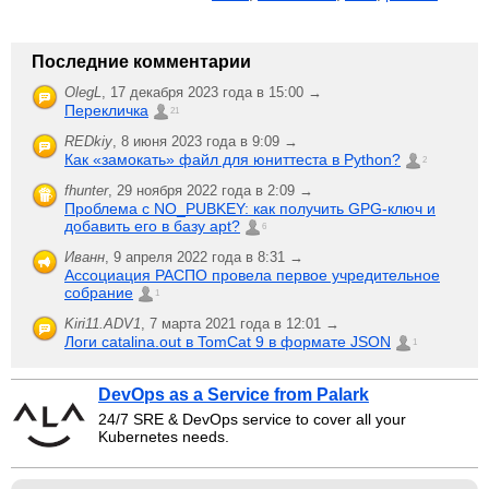
Последние комментарии
OlegL
,
17 декабря 2023 года в 15:00 →
Перекличка
21
REDkiy
,
8 июня 2023 года в 9:09 →
Как «замокать» файл для юниттеста в Python?
2
fhunter
,
29 ноября 2022 года в 2:09 →
Проблема с NO_PUBKEY: как получить GPG-ключ и
добавить его в базу apt?
6
Иванн
,
9 апреля 2022 года в 8:31 →
Ассоциация РАСПО провела первое учредительное
собрание
1
Kiri11.ADV1
,
7 марта 2021 года в 12:01 →
Логи catalina.out в TomCat 9 в формате JSON
1
DevOps as a Service from Palark
24/7 SRE & DevOps service to cover all your
Kubernetes needs.