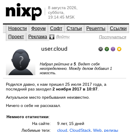
8 августа 2026,
суббота,
19:14:45 MSK
Новости
Форум
Софт
Статьи
Рецепты
Ссылки
Проект
Реклама
Войти
Постучаться
user.cloud
Набрал рейтинг в
5
. Ведет себя
неопределенно. Между делом добавил 1
новость.
Родился давно, к нам пришел 25 июля 2017 года, а
последний раз заходил
2 ноября 2017 в 10:07
.
Актуальное место пребывания неизвестно.
Ничего о себе не рассказал.
Немного статистики
:
На сайте:
9 лет, 15 дней
Любимые теги:
cloud
,
CloudStack
,
Web
,
релизы