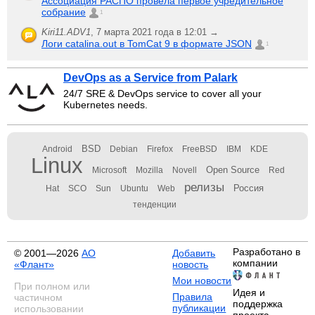
Ассоциация РАСПО провела первое учредительное
собрание
1
Kiri11.ADV1
,
7 марта 2021 года в 12:01 →
Логи catalina.out в TomCat 9 в формате JSON
1
DevOps as a Service from Palark
24/7 SRE & DevOps service to cover all your
Kubernetes needs.
BSD
Android
Debian
Firefox
FreeBSD
IBM
KDE
Linux
Open Source
Microsoft
Mozilla
Novell
Red
релизы
Россия
Hat
SCO
Sun
Ubuntu
Web
тенденции
Разработано в
© 2001—2026
АО
Добавить
компании
«Флант»
новость
Мои новости
При полном или
Идея и
Правила
частичном
поддержка
публикации
использовании