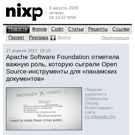
6 августа 2026,
четверг,
04:10:47 MSK
Новости
Форум
Софт
Статьи
Рецепты
Ссылки
Проект
Реклама
Войти
Постучаться
17 апреля 2017, 19:19
Apache Software Foundation отметила
важную роль, которую сыграли Open
Source-инструменты для «панамских
документов»
Общение
журналиста
Süddeutsche
Zeitung
Иллюстрация с
сайта
En.Wikipedia.Org