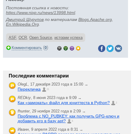
Постоянная ссылка к новости:
https://www.nixp.ru/news/13998.html
.
Дмитрий Шурупов
по материалам
Blogs.Apache.org
,
En.Wikipedia.Org
.
ASF
,
OCR
,
Open Source
,
истории успеха
(
)
Комментировать
0
Последние комментарии
OlegL
,
17 декабря 2023 года в 15:00 →
Перекличка
21
REDkiy
,
8 июня 2023 года в 9:09 →
Как «замокать» файл для юниттеста в Python?
2
fhunter
,
29 ноября 2022 года в 2:09 →
Проблема с NO_PUBKEY: как получить GPG-ключ и
добавить его в базу apt?
6
Иванн
,
9 апреля 2022 года в 8:31 →