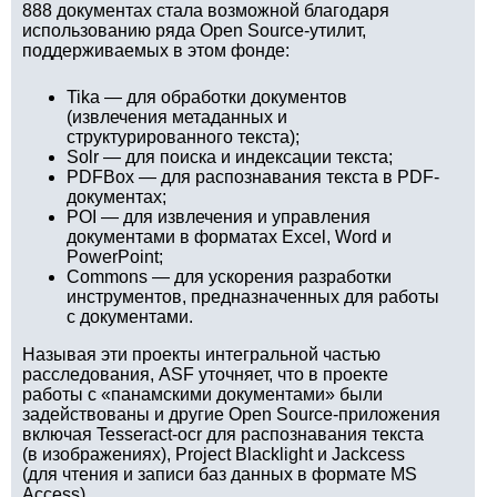
888 документах стала возможной благодаря
использованию ряда Open Source-утилит,
поддерживаемых в этом фонде:
Tika — для обработки документов
(извлечения метаданных и
структурированного текста);
Solr — для поиска и индексации текста;
PDFBox — для распознавания текста в PDF-
документах;
POI — для извлечения и управления
документами в форматах Excel, Word и
PowerPoint;
Commons — для ускорения разработки
инструментов, предназначенных для работы
с документами.
Называя эти проекты интегральной частью
расследования, ASF уточняет, что в проекте
работы с «панамскими документами» были
задействованы и другие Open Source-приложения
включая Tesseract-ocr для распознавания текста
(в изображениях), Project Blacklight и Jackcess
(для чтения и записи баз данных в формате MS
Access).