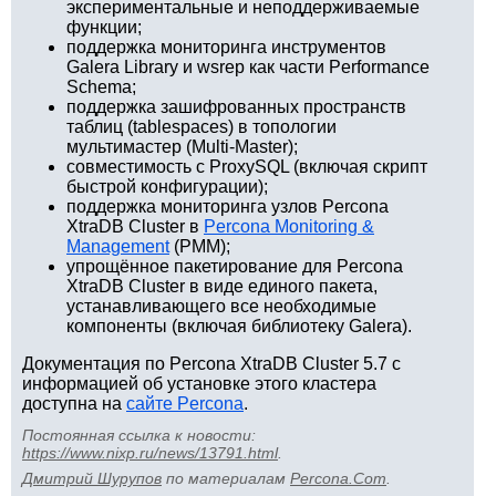
экспериментальные и неподдерживаемые
функции;
поддержка мониторинга инструментов
Galera Library и wsrep как части Performance
Schema;
поддержка зашифрованных пространств
таблиц (tablespaces) в топологии
мультимастер (Multi-Master);
совместимость с ProxySQL (включая скрипт
быстрой конфигурации);
поддержка мониторинга узлов Percona
XtraDB Cluster в
Percona Monitoring &
Management
(PMM);
упрощённое пакетирование для Percona
XtraDB Cluster в виде единого пакета,
устанавливающего все необходимые
компоненты (включая библиотеку Galera).
Документация по Percona XtraDB Cluster 5.7 с
информацией об установке этого кластера
доступна на
сайте Percona
.
Постоянная ссылка к новости:
https://www.nixp.ru/news/13791.html
.
Дмитрий Шурупов
по материалам
Percona.Com
.