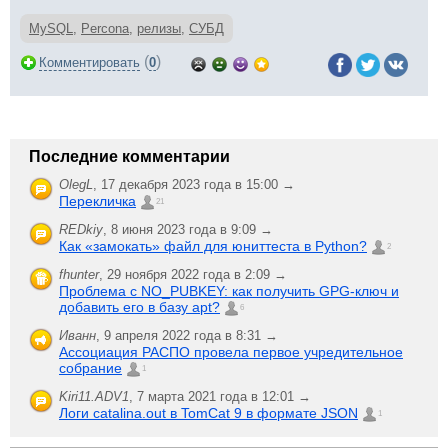
MySQL
,
Percona
,
релизы
,
СУБД
(
)
Комментировать
0
Последние комментарии
OlegL
,
17 декабря 2023 года в 15:00 →
Перекличка
21
REDkiy
,
8 июня 2023 года в 9:09 →
Как «замокать» файл для юниттеста в Python?
2
fhunter
,
29 ноября 2022 года в 2:09 →
Проблема с NO_PUBKEY: как получить GPG-ключ и
добавить его в базу apt?
6
Иванн
,
9 апреля 2022 года в 8:31 →
Ассоциация РАСПО провела первое учредительное
собрание
1
Kiri11.ADV1
,
7 марта 2021 года в 12:01 →
Логи catalina.out в TomCat 9 в формате JSON
1