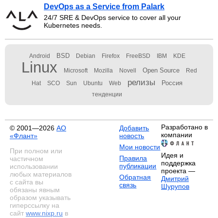
DevOps as a Service from Palark
24/7 SRE & DevOps service to cover all your
Kubernetes needs.
BSD
Android
Debian
Firefox
FreeBSD
IBM
KDE
Linux
Open Source
Microsoft
Mozilla
Novell
Red
релизы
Россия
Hat
SCO
Sun
Ubuntu
Web
тенденции
Разработано в
© 2001—2026
АО
Добавить
компании
«Флант»
новость
Мои новости
При полном или
Идея и
Правила
частичном
поддержка
публикации
использовании
проекта —
любых материалов
Обратная
Дмитрий
с сайта вы
связь
Шурупов
обязаны явным
образом указывать
гиперссылку на
сайт
www.nixp.ru
в