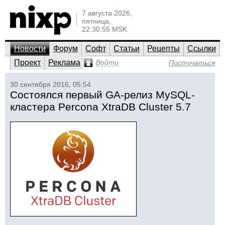
7 августа 2026,
пятница,
22:30:55 MSK
Новости
Форум
Софт
Статьи
Рецепты
Ссылки
Проект
Реклама
Войти
Постучаться
30 сентября 2016, 05:54
Состоялся первый GA-релиз MySQL-
кластера Percona XtraDB Cluster 5.7