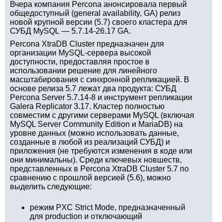
Вчера компания Percona анонсировала первый
общедоступный (general availability, GA) релиз
новой крупной версии (5.7) своего кластера для
СУБД MySQL — 5.7.14-26.17 GA.
Percona XtraDB Cluster предназначен для
организации MySQL-сервера высокой
доступности, предоставляя простое в
использовании решение для линейного
масштабирования с синхронной репликацией. В
основе релиза 5.7 лежат два продукта: СУБД
Percona Server 5.7.14-8 и инструмент репликации
Galera Replicator 3.17. Кластер полностью
совместим с другими серверами MySQL (включая
MySQL Server Community Edition и MariaDB) на
уровне данных (можно использовать данные,
созданные в любой из реализаций СУБД) и
приложения (не требуются изменения в коде или
они минимальны). Среди ключевых новшеств,
представленных в Percona XtraDB Cluster 5.7 по
сравнению с прошлой версией (5.6), можно
выделить следующие:
режим PXC Strict Mode, предназначенный
для production и отключающий