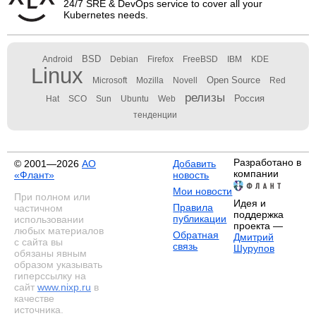
24/7 SRE & DevOps service to cover all your
Kubernetes needs.
BSD
Android
Debian
Firefox
FreeBSD
IBM
KDE
Linux
Open Source
Microsoft
Mozilla
Novell
Red
релизы
Россия
Hat
SCO
Sun
Ubuntu
Web
тенденции
Разработано в
© 2001—2026
АО
Добавить
компании
«Флант»
новость
Мои новости
При полном или
Идея и
Правила
частичном
поддержка
публикации
использовании
проекта —
любых материалов
Обратная
Дмитрий
с сайта вы
связь
Шурупов
обязаны явным
образом указывать
гиперссылку на
сайт
www.nixp.ru
в
качестве
источника.