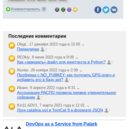
(
)
Комментировать
0
Последние комментарии
OlegL
,
17 декабря 2023 года в 15:00 →
Перекличка
21
REDkiy
,
8 июня 2023 года в 9:09 →
Как «замокать» файл для юниттеста в Python?
2
fhunter
,
29 ноября 2022 года в 2:09 →
Проблема с NO_PUBKEY: как получить GPG-ключ и
добавить его в базу apt?
6
Иванн
,
9 апреля 2022 года в 8:31 →
Ассоциация РАСПО провела первое учредительное
собрание
1
Kiri11.ADV1
,
7 марта 2021 года в 12:01 →
Логи catalina.out в TomCat 9 в формате JSON
1
DevOps as a Service from Palark