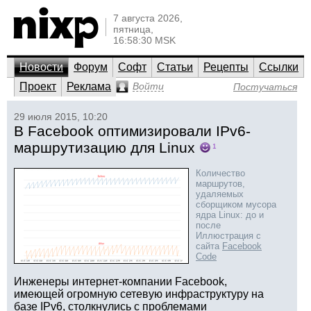
7 августа 2026,
пятница,
16:58:30 MSK
Новости
Форум
Софт
Статьи
Рецепты
Ссылки
Проект
Реклама
Войти
Постучаться
29 июля 2015, 10:20
В Facebook оптимизировали IPv6-
маршрутизацию для Linux
1
Количество
маршрутов,
удаляемых
сборщиком мусора
ядра Linux: до и
после
Иллюстрация с
сайта
Facebook
Code
Инженеры интернет-компании Facebook,
имеющей огромную сетевую инфраструктуру на
базе IPv6, столкнулись с проблемами