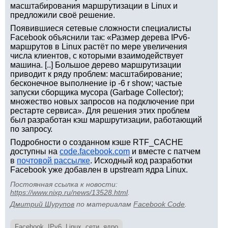
масштабирования маршрутизации в Linux и
предложили своё решение.
Появившиеся сетевые сложности специалисты
Facebook объяснили так: «Размер дерева IPv6-
маршрутов в Linux растёт по мере увеличения
числа клиентов, с которыми взаимодействует
машина. [..] Большое дерево маршрутизации
приводит к ряду проблем: масштабирование;
бесконечное выполнение ip -6 r show; частые
запуски сборщика мусора (Garbage Collector);
множество новых запросов на подключение при
рестарте сервиса». Для решения этих проблем
был разработан кэш маршрутизации, работающий
по запросу.
Подробности о созданном кэше RTF_CACHE
доступны на
code.facebook.com
и вместе с патчем
в
почтовой рассылке
. Исходный код разработки
Facebook уже добавлен в upstream ядра Linux.
Постоянная ссылка к новости:
https://www.nixp.ru/news/13528.html
.
Дмитрий Шурупов
по материалам
Facebook Code
.
Facebook
,
IPv6
,
Linux
,
сети
,
ядро