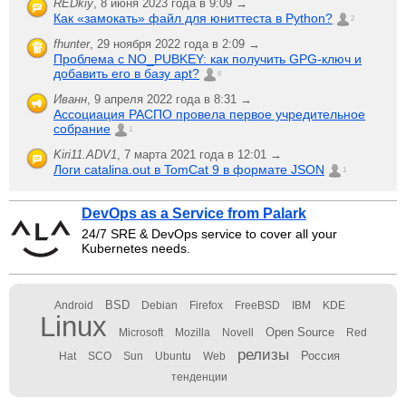
REDkiy
,
8 июня 2023 года в 9:09 →
Как «замокать» файл для юниттеста в Python?
2
fhunter
,
29 ноября 2022 года в 2:09 →
Проблема с NO_PUBKEY: как получить GPG-ключ и
добавить его в базу apt?
6
Иванн
,
9 апреля 2022 года в 8:31 →
Ассоциация РАСПО провела первое учредительное
собрание
1
Kiri11.ADV1
,
7 марта 2021 года в 12:01 →
Логи catalina.out в TomCat 9 в формате JSON
1
DevOps as a Service from Palark
24/7 SRE & DevOps service to cover all your
Kubernetes needs.
BSD
Android
Debian
Firefox
FreeBSD
IBM
KDE
Linux
Open Source
Microsoft
Mozilla
Novell
Red
релизы
Россия
Hat
SCO
Sun
Ubuntu
Web
тенденции