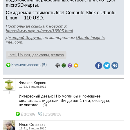
microSD-карты.
Ожидаемая стоимость Intel Compute Stick с Ubuntu
Linux — 110 USD.
Постоянная ссылка к новости:
https://www.nixp.ru/news/13505.html
.
Дмитрий Шурупов
по материалам
Ubuntu Insights
,
intel.com
.
Intel
,
Ubuntu
,
десктопы
,
железо
(
)
Комментировать
5
Филипп Корвин
12:53, 3 июля 2015
1
Интересный девайс! Но могли бы и помощнее
сделать за эти деньги. Винде вот 1 гига, очевидно,
не хватило… ;))
Ответить
Цитировать
Илья Смирнов
19:41, 3 июля 2015