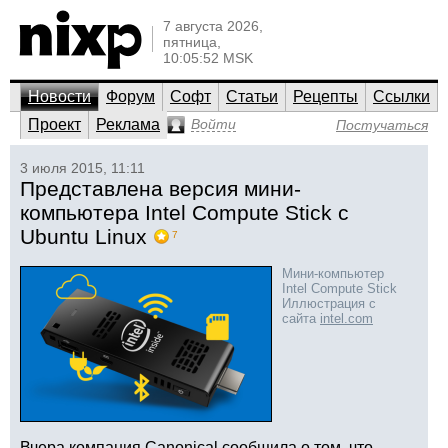
7 августа 2026,
пятница,
10:05:52 MSK
Новости
Форум
Софт
Статьи
Рецепты
Ссылки
Проект
Реклама
Войти
Постучаться
3 июля 2015, 11:11
Представлена версия мини-
компьютера Intel Compute Stick с
Ubuntu Linux
7
Мини-компьютер
Intel Compute Stick
Иллюстрация с
сайта
intel.com
Вчера компания Canonical сообщила о том, что