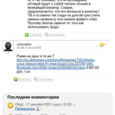
который будут с собой таскать втыкая в
ближайший монитор. Скорее,
предполагается, что его воткнули в монитор /
ТВ и оставили так сзади на долгий срок (типа
замены хромкасту или амазон файртв стик).
Поэтому многое зависит от того как
использовать будут.
Ответить
Цитировать
snovaden
1
21:36, 4 июля 2015
4
Разве не одно и то же ?
http://ru.aliexpress.com/item/Meegopad-T02-Ubuntu-
Linux-Version-Mini-Pc-Intel-Quad-Core-Z3735F-Wifi-
Bluetooth-Usb-HDMI-Audio/32365680165.html
4 857,63
руб. / шт.
Ответить
Цитировать
Последние комментарии
OlegL
,
17 декабря 2023 года в 15:00 →
Перекличка
21