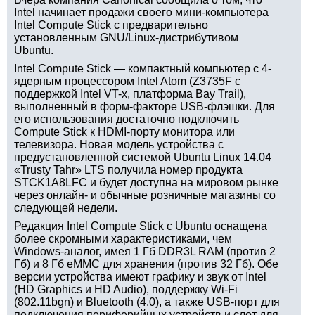
Intel начинает продажи своего мини-компьютера
Intel Compute Stick с предварительно
установленным GNU/Linux-дистрибутивом
Ubuntu.
Intel Compute Stick — компактный компьютер с 4-
ядерным процессором Intel Atom (Z3735F с
поддержкой Intel VT-x, платформа Bay Trail),
выполненный в форм-факторе USB-флэшки. Для
его использования достаточно подключить
Compute Stick к HDMI-порту монитора или
телевизора. Новая модель устройства с
предустановленной системой Ubuntu Linux 14.04
«Trusty Tahr» LTS получила номер продукта
STCK1A8LFC и будет доступна на мировом рынке
через онлайн- и обычные розничные магазины со
следующей недели.
Редакция Intel Compute Stick с Ubuntu оснащена
более скромными характеристиками, чем
Windows-аналог, имея 1 Гб DDR3L RAM (против 2
Гб) и 8 Гб eMMC для хранения (против 32 Гб). Обе
версии устройства имеют графику и звук от Intel
(HD Graphics и HD Audio), поддержку Wi-Fi
(802.11bgn) и Bluetooth (4.0), а также USB-порт для
подключения периферийных устройств и слот для