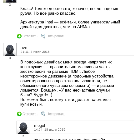
2
Класс! Только дороговато, конечно, после падения
рубля. Но всё равно классно.
Архитектура Intel — всё-таки, более универсальный
девайс для десктопа, чем на ARMах.
Ответить
Цитировать
ave
21:11, 3 июля 2015
3
В подобных девайсах меня всегда напрягает их
конструкция — сравнительно массивная часть
жёстко висит на разъёме HDMI. Любое
неосторожное движение (а подобные устройства
ориентированы на простого пользователя, не
обремененного чувством сопромата) — и разъем
ломается. Вобщем, «У вас несчастные случаи
были? Будут!» :)
Но может быть потому так и делают, сломался —
купи новый.
Ответить
Цитировать
mogol
14:54, 18 июля 2015
5
ну я так понимаю, это не флэшдрайв,