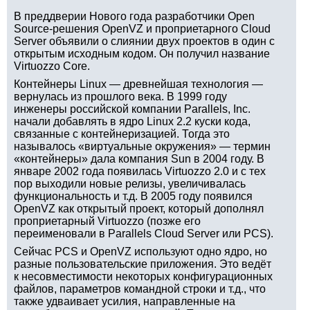
В преддверии Нового года разработчики Open
Source-решения OpenVZ и проприетарного Cloud
Server объявили о слиянии двух проектов в один с
открытым исходным кодом. Он получил название
Virtuozzo Core.
Контейнеры Linux — древнейшая технология —
вернулась из прошлого века. В 1999 году
инженеры российской компании Parallels, Inc.
начали добавлять в ядро Linux 2.2 куски кода,
связанные с контейнеризацией. Тогда это
называлось «виртуальные окружения» — термин
«контейнеры» дала компания Sun в 2004 году. В
январе 2002 года появилась Virtuozzo 2.0 и с тех
пор выходили новые релизы, увеличивалась
функциональность и т.д. В 2005 году появился
OpenVZ как открытый проект, который дополнял
проприетарный Virtuozzo (позже его
переименовали в Parallels Cloud Server или PCS).
Сейчас PCS и OpenVZ используют одно ядро, но
разные пользовательские приложения. Это ведёт
к несовместимости некоторых конфигурационных
файлов, параметров командной строки и т.д., что
также удваивает усилия, направленные на