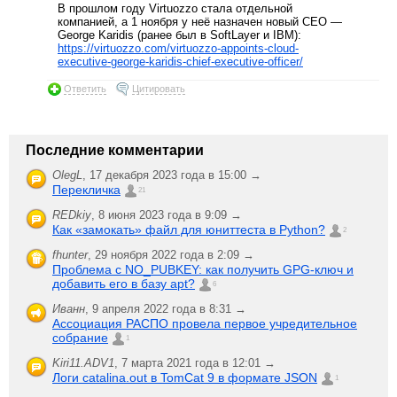
В прошлом году Virtuozzo стала отдельной
компанией, а 1 ноября у неё назначен новый CEO —
George Karidis (ранее был в SoftLayer и IBM):
https://virtuozzo.com/virtuozzo-appoints-cloud-
executive-george-karidis-chief-executive-officer/
Ответить
Цитировать
Последние комментарии
OlegL
,
17 декабря 2023 года в 15:00 →
Перекличка
21
REDkiy
,
8 июня 2023 года в 9:09 →
Как «замокать» файл для юниттеста в Python?
2
fhunter
,
29 ноября 2022 года в 2:09 →
Проблема с NO_PUBKEY: как получить GPG-ключ и
добавить его в базу apt?
6
Иванн
,
9 апреля 2022 года в 8:31 →
Ассоциация РАСПО провела первое учредительное
собрание
1
Kiri11.ADV1
,
7 марта 2021 года в 12:01 →
Логи catalina.out в TomCat 9 в формате JSON
1