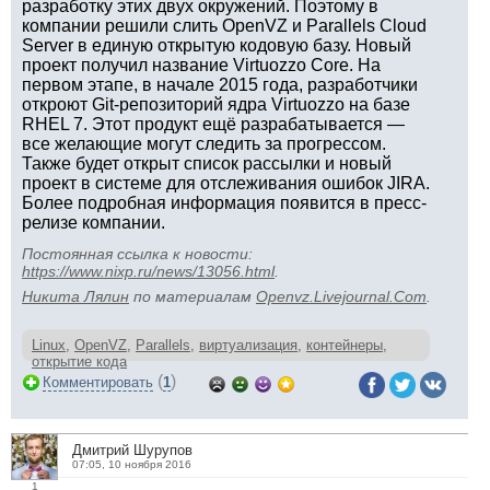
разработку этих двух окружений. Поэтому в
компании решили слить OpenVZ и Parallels Cloud
Server в единую открытую кодовую базу. Новый
проект получил название Virtuozzo Core. На
первом этапе, в начале 2015 года, разработчики
откроют Git-репозиторий ядра Virtuozzo на базе
RHEL 7. Этот продукт ещё разрабатывается —
все желающие могут следить за прогрессом.
Также будет открыт список рассылки и новый
проект в системе для отслеживания ошибок JIRA.
Более подробная информация появится в пресс-
релизе компании.
Постоянная ссылка к новости:
https://www.nixp.ru/news/13056.html
.
Никита Лялин
по материалам
Openvz.Livejournal.Com
.
Linux
,
OpenVZ
,
Parallels
,
виртуализация
,
контейнеры
,
открытие кода
(
)
Комментировать
1
Дмитрий Шурупов
07:05, 10 ноября 2016
1