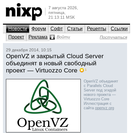
7 августа 2026,
пятница,
21:13:11 MSK
Новости
Форум
Софт
Статьи
Рецепты
Ссылки
Проект
Реклама
Войти
Постучаться
29 декабря 2014, 10:15
OpenVZ и закрытый Cloud Server
объединят в новый свободный
проект — Virtuozzo Core
1
OpenVZ объединят
с Parallels Cloud
Server под эгидой
нового проекта —
Virtuozzo Core
Иллюстрация с
сайта
openvz.org