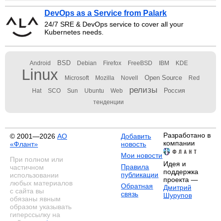
DevOps as a Service from Palark
24/7 SRE & DevOps service to cover all your
Kubernetes needs.
BSD
Android
Debian
Firefox
FreeBSD
IBM
KDE
Linux
Open Source
Microsoft
Mozilla
Novell
Red
релизы
Россия
Hat
SCO
Sun
Ubuntu
Web
тенденции
Разработано в
© 2001—2026
АО
Добавить
компании
«Флант»
новость
Мои новости
При полном или
Идея и
Правила
частичном
поддержка
публикации
использовании
проекта —
любых материалов
Обратная
Дмитрий
с сайта вы
связь
Шурупов
обязаны явным
образом указывать
гиперссылку на