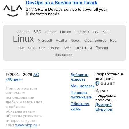
DevOps as a Service from Palark
24/7 SRE & DevOps service to cover all your
Kubernetes needs.
BSD
Android
Debian
Firefox
FreeBSD
IBM
KDE
Linux
Open Source
Microsoft
Mozilla
Novell
Red
релизы
Россия
Hat
SCO
Sun
Ubuntu
Web
тенденции
Разработано в
© 2001—2026
АО
Добавить
компании
«Флант»
новость
Мои новости
При полном или
Идея и
Правила
частичном
поддержка
публикации
использовании
проекта —
любых материалов
Обратная
Дмитрий
с сайта вы
связь
Шурупов
обязаны явным
образом указывать
гиперссылку на
сайт
www.nixp.ru
в