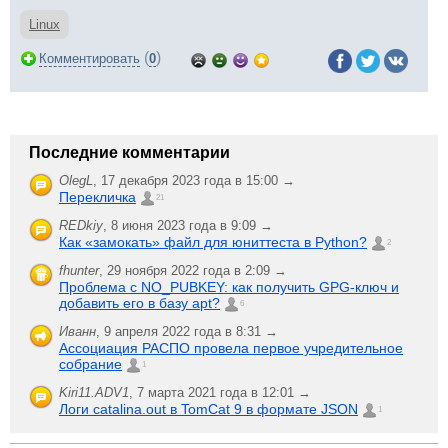
Linux
(
)
Комментировать
0
Последние комментарии
OlegL
,
17 декабря 2023 года в 15:00 →
Перекличка
21
REDkiy
,
8 июня 2023 года в 9:09 →
Как «замокать» файл для юниттеста в Python?
2
fhunter
,
29 ноября 2022 года в 2:09 →
Проблема с NO_PUBKEY: как получить GPG-ключ и
добавить его в базу apt?
6
Иванн
,
9 апреля 2022 года в 8:31 →
Ассоциация РАСПО провела первое учредительное
собрание
1
Kiri11.ADV1
,
7 марта 2021 года в 12:01 →
Логи catalina.out в TomCat 9 в формате JSON
1