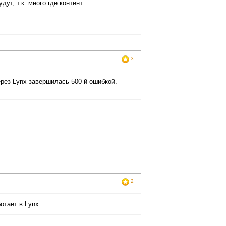
дут, т.к. много где контент
3
рез Lynx завершилась 500-й ошибкой.
2
отает в Lynx.