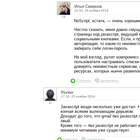
Илья Смирнов
22:10, 25 ноября 2014
14
NoScript, кстати, — очень хороше
Честно сказать, меня давно смущ
страницы код javascript, ведущий
социальными кнопками. Если, к пр
авторизации, то какие-то неизвес
забирать себе логин-пароль.
На мой взгляд, рулит компромисс
пользователя настраивать списки
доверять неизвестным сервисам, ве
ресурсах, которых нынче развелос
Ответить
Цитировать
fhunter
17:16, 25 ноября 2014
11
Javascript везде несколько уже достал. 
кончая всяким вылезающим дерьмом.
Доходит до того, что gmail без javascrip
овый.
Кроме того — без javascript не работает 
минимум читаемая уже существует.
Ответить
Цитировать