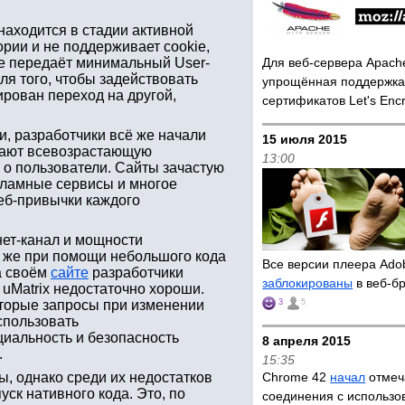
находится в стадии активной
рии и не поддерживает cookie,
кже передаёт минимальный User-
Для веб-сервера Apac
для того, чтобы задействовать
упрощённая поддержка
ирован переход на другой,
сертификатов Let's Enc
, разработчики всё же начали
15 июля 2015
ывают всевозрастающую
13:00
 о пользователи. Сайты зачастую
кламные сервисы и многое
веб-привычки каждого
нет-канал и мощности
и же при помощи небольшого кода
Все версии плеера Ado
а своём
сайте
разработчики
заблокированы
в веб-бр
и uMatrix недостаточно хороши.
оторые запросы при изменении
3
5
спользовать
иальность и безопасность
8 апреля 2015
.
15:35
ы, однако среди их недостатков
Chrome 42
начал
отмеч
ск нативного кода. Это, по
соединения с использ