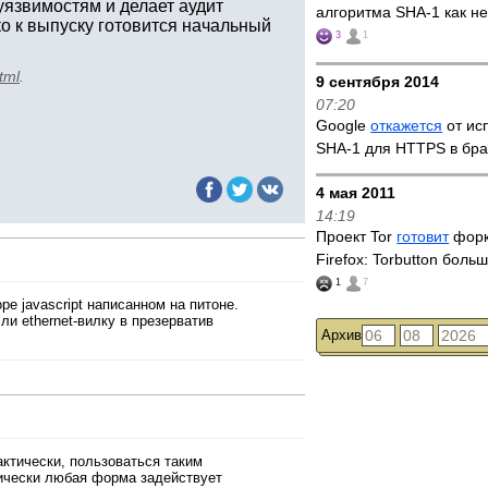
язвимостям и делает аудит
алгоритма SHA-1 как н
о к выпуску готовится начальный
3
1
tml
.
9 сентября 2014
07:20
Google
откажется
от ис
SHA-1 для HTTPS в бр
4 мая 2011
14:19
Проект Tor
готовит
форк
Firefox: Torbutton боль
1
7
ре javascript написанном на питоне.
ли ethernet-вилку в презерватив
Архив
актически, пользоваться таким
тически любая форма задействует