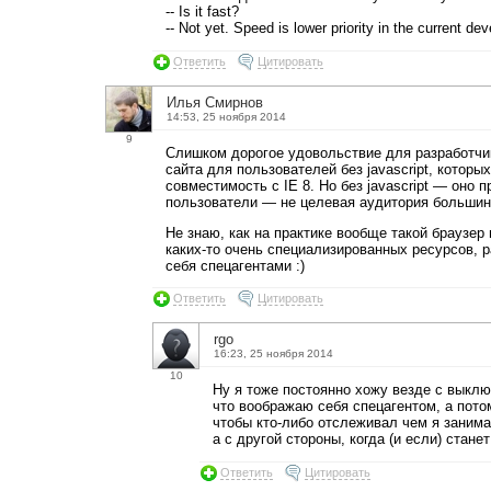
-- Is it fast?
-- Not yet. Speed is lower priority in the current d
Ответить
Цитировать
Илья Смирнов
14:53, 25 ноября 2014
9
Слишком дорогое удовольствие для разработч
сайта для пользователей без javascript, которы
совместимость с IE 8. Но без javascript — оно п
пользователи — не целевая аудитория большин
Не знаю, как на практике вообще такой браузер
каких-то очень специализированных ресурсов, 
себя спецагентами :)
Ответить
Цитировать
rgo
16:23, 25 ноября 2014
10
Ну я тоже постоянно хожу везде с выклю
что воображаю себя спецагентом, а пото
чтобы кто-либо отслеживал чем я занима
а с другой стороны, когда (и если) стане
Ответить
Цитировать