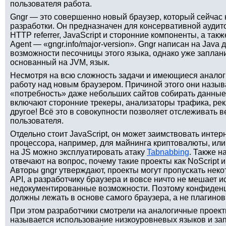
пользователя работа.
Gngr — это совершенно новый браузер, который сейчас 
разработки. Он предназначен для консервативной аудито
HTTP referrer, JavaScript и сторонние компоненты, а та
Agent — «gngr.info/major-version». Gngr написан на Java 
возможности песочницы этого языка, однако уже заплан
основанный на JVM, язык.
Несмотря на всю сложность задачи и имеющиеся аналоги
работу над новым браузером. Причиной этого они наз
«потребность» даже небольших сайтов собирать данные
включают сторонние трекеры, анализаторы трафика, ре
другое! Всё это в совокупности позволяет отслеживать 
пользователя.
Отдельно стоит JavaScript, он может заимствовать интер
процессора, например, для майнинга криптовалюты, ил
на JS можно эксплуатировать атаку
Tabnabbing
. Также н
отвечают на вопрос, почему такие проекты как NoScript 
Авторы gngr утверждают, проекты могут пропускать нек
API, а разработчику браузера и вовсе ничто не мешает и
недокументированные возможности. Поэтому конфиденц
должны лежать в основе самого браузера, а не плагинов
При этом разработчики смотрели на аналогичные проект
называется использование низкоуровневых языков и запу