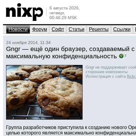
6 августа 2026,
четверг,
00:46:29 MSK
Новости
Форум
Софт
Статьи
Рецепты
Ссылки
24 ноября 2014, 11:34
Gngr — ещё один браузер, создаваемый с
максимальную конфиденциальность
3
Gngr не поддерживает cooki
сторонние компоненты
Иллюстрация с сайта
flick
Группа разработчиков приступила к созданию нового Op
целью которого является максимально конфиденциальна