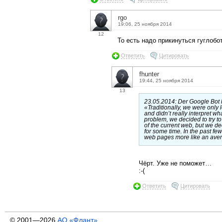
rgo
19:06, 25 ноября 2014
12
То есть надо прикинуться гуглоб
Ответить
Цитировать
fhunter
19:44, 25 ноября 2014
13
23.05.2014: Der Google Bot lie
«Traditionally, we were only 
and didn’t really interpret wh
problem, we decided to try to
of the current web, but we de
for some time. In the past f
web pages more like an avera
Чёрт. Уже не поможет…
:-(
Ответить
Цитировать
© 2001—2026
АО «Флант»