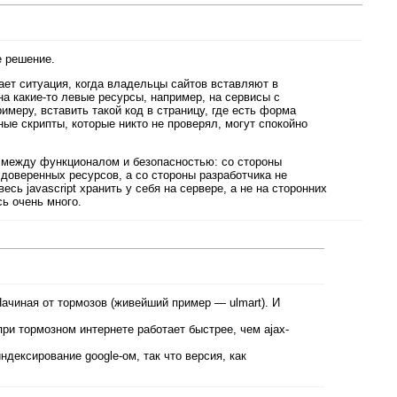
е решение.
ает ситуация, когда владельцы сайтов вставляют в
 на какие-то левые ресурсы, например, на сервисы с
имеру, вставить такой код в страницу, где есть форма
тные скрипты, которые никто не проверял, могут спокойно
 между функционалом и безопасностью: со стороны
 доверенных ресурсов, а со стороны разработчика не
сь javascript хранить у себя на сервере, а не на сторонних
ь очень много.
Начиная от тормозов (живейший пример — ulmart). И
t при тормозном интернете работает быстрее, чем ajax-
индексирование google-ом, так что версия, как