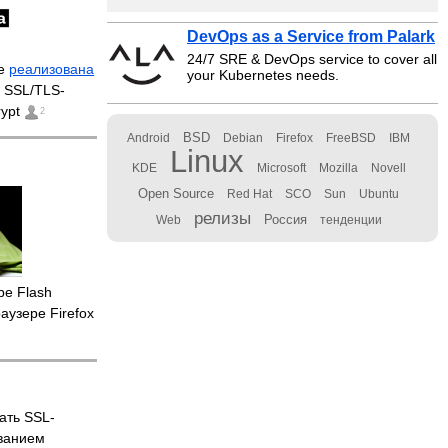
DevOps as a Service from Palark
24/7 SRE & DevOps service to cover all
he
реализована
your Kubernetes needs.
 SSL/TLS-
rypt
2
BSD
Android
Debian
Firefox
FreeBSD
IBM
Linux
KDE
Microsoft
Mozilla
Novell
Open Source
Red Hat
SCO
Sun
Ubuntu
релизы
Россия
Web
тенденции
be Flash
аузере Firefox
ать SSL-
ованием