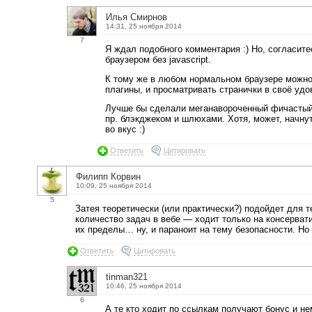
Илья Смирнов
14:31, 25 ноября 2014
7
Я ждал подобного комментария :) Но, согласите
браузером без javascript.
К тому же в любом нормальном браузере можно от
плагины, и просматривать странички в своё удо
Лучше бы сделали меганавороченный фичастый 
пр. блэкджеком и шлюхами. Хотя, может, начнут 
во вкус :)
Ответить
Цитировать
Филипп Корвин
10:09, 25 ноября 2014
5
Затея теоретически (или практически?) подойдет для т
количество задач в вебе — ходит только на консерват
их пределы… ну, и параноит на тему безопасности. Но н
Ответить
Цитировать
tinman321
10:46, 25 ноября 2014
6
А те кто ходит по ссылкам получают бонус и не