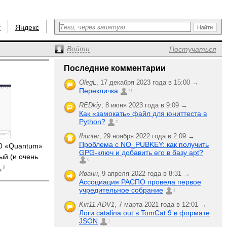
r
Яндекс
Войти
Постучаться
Последние комментарии
OlegL
,
17 декабря 2023 года в 15:00 →
Перекличка
21
REDkiy
,
8 июня 2023 года в 9:09 →
Как «замокать» файл для юниттеста в
Python?
2
fhunter
,
29 ноября 2022 года в 2:09 →
Проблема с NO_PUBKEY: как получить
.0 «Quantum»
GPG-ключ и добавить его в базу apt?
ый (и очень
6
9
Иванн
,
9 апреля 2022 года в 8:31 →
Ассоциация РАСПО провела первое
учредительное собрание
1
Kiri11.ADV1
,
7 марта 2021 года в 12:01 →
Логи catalina.out в TomCat 9 в формате
JSON
1