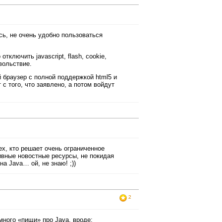
сь, не очень удобно пользоваться
ключить javascript, flash, cookie,
вольствие.
браузер с полной поддержкой html5 и
с того, что заявлено, а потом войдут
ех, кто решает очень ограниченное
ивные новостные ресурсы, не покидая
а Java… ой, не знаю! ;))
2
много «пищи» про Java, вроде: