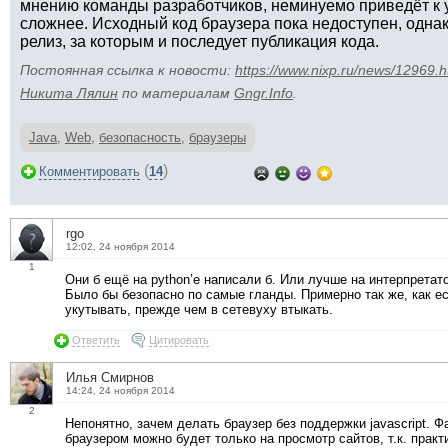
мнению команды разработчиков, неминуемо приведёт к у
сложнее. Исходный код браузера пока недоступен, однак
релиз, за которым и последует публикация кода.
Постоянная ссылка к новости:
https://www.nixp.ru/news/12969.h
Никита Лялин
по материалам
Gngr.Info
.
Java
,
Web
,
безопасность
,
браузеры
(
)
Комментировать
14
rgo
12:02, 24 ноября 2014
1
Они б ещё на python’е написали б. Или лучше на интерпретато
Было бы безопасно по самые гланды. Примерно так же, как ес
укутывать, прежде чем в сетевуху втыкать.
Ответить
Цитировать
Илья Смирнов
14:24, 24 ноября 2014
2
Непонятно, зачем делать браузер без поддержки javascript. Ф
браузером можно будет только на просмотр сайтов, т.к. прак