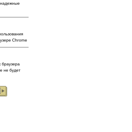
енадежные
пользования
аузере Chrome
 браузера
ше не будет