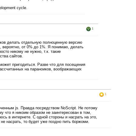
evelopment cycle.
1
иков делать отдельную полноценную версию
х, вероятно, от 0% до 1%. Я понимаю, делать
росто никому не нужно, т.к. такие
ства сайтов.
 может пригодиться. Разве что для посещения
рассчитанных на параноиков, воображающих
1
ченным js. Правда посредством NoScript. Не потому
му что я никоим образом не заинтересован в том,
юсь в интернете. С одной стороны и насрать на это,
т не насрать, то будет уже поздно пить боржоми.