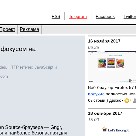
RSS
Telegram
Facebook
Twitte
Проект
Реклама
16 ноября 2017
06:35
 фокусом на
es, HTTP referrer, JavaScript и
r.com
Веб-браузер Firefox 57
получил
полностью нов
быстрый!) движок
4
18 октября 2017
15:00
en Source-браузера — Gngr,
я и наиболее безопасная для