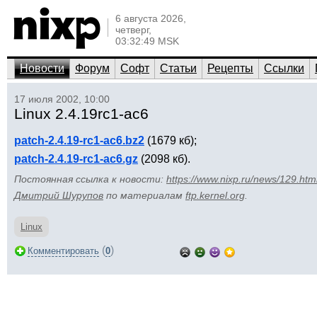
6 августа 2026,
четверг,
03:32:49 MSK
Новости
Форум
Софт
Статьи
Рецепты
Ссылки
17 июля 2002, 10:00
Linux 2.4.19rc1-ac6
patch-2.4.19-rc1-ac6.bz2
(1679 кб);
patch-2.4.19-rc1-ac6.gz
(2098 кб).
Постоянная ссылка к новости:
https://www.nixp.ru/news/129.htm
Дмитрий Шурупов
по материалам
ftp.kernel.org
.
Linux
(
)
Комментировать
0