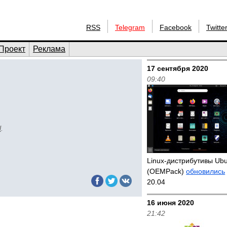
RSS
Telegram
Facebook
Twitte
Проект
Реклама
17 сентября 2020
09:40
l
.
Linux-дистрибутивы Ub
(OEMPack)
обновились
20.04
16 июня 2020
21:42