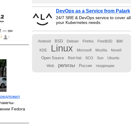
DevOps as a Service from Palark
24/7 SRE & DevOps service to cover all
your Kubernetes needs.
2 — он
2
2
BSD
Android
Debian
Firefox
FreeBSD
IBM
Linux
KDE
Microsoft
Mozilla
Novell
Open Source
Red Hat
SCO
Sun
Ubuntu
релизы
Россия
Web
тенденции
предложил
пакеты-
лении Fedora