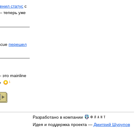
енил статус
с
 — теперь уже
scue
перешел
 это mainline
ь
1
Разработано в компании
Идея и поддержка проекта —
Дмитрий Шурупов