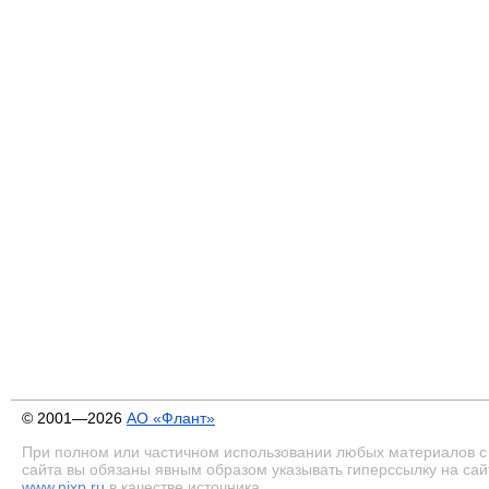
© 2001—2026
АО «Флант»
При полном или частичном использовании любых материалов с
сайта вы обязаны явным образом указывать гиперссылку на сай
www.nixp.ru
в качестве источника.