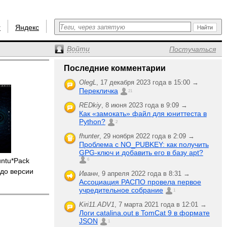
r
Яндекс
Войти
Постучаться
Последние комментарии
OlegL
,
17 декабря 2023 года в 15:00 →
Перекличка
21
REDkiy
,
8 июня 2023 года в 9:09 →
Как «замокать» файл для юниттеста в
Python?
2
fhunter
,
29 ноября 2022 года в 2:09 →
Проблема с NO_PUBKEY: как получить
GPG-ключ и добавить его в базу apt?
untu*Pack
6
до версии
Иванн
,
9 апреля 2022 года в 8:31 →
Ассоциация РАСПО провела первое
учредительное собрание
1
Kiri11.ADV1
,
7 марта 2021 года в 12:01 →
Логи catalina.out в TomCat 9 в формате
JSON
1