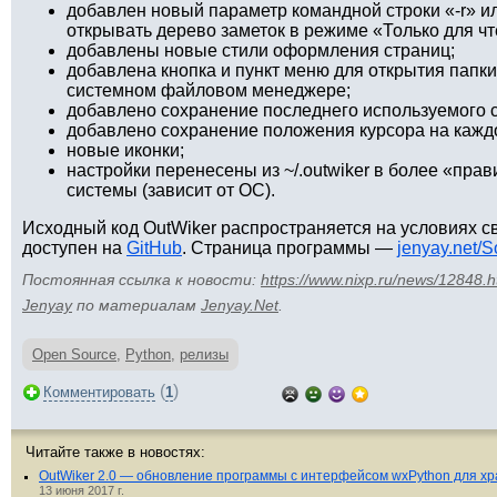
добавлен новый параметр командной строки «-r» ил
открывать дерево заметок в режиме «Только для чт
добавлены новые стили оформления страниц;
добавлена кнопка и пункт меню для открытия папк
системном файловом менеджере;
добавлено сохранение последнего используемого 
добавлено сохранение положения курсора на кажд
новые иконки;
настройки перенесены из ~/.outwiker в более «пр
системы (зависит от ОС).
Исходный код OutWiker распространяется на условиях 
доступен на
GitHub
. Страница программы —
jenyay.net/S
Постоянная ссылка к новости:
https://www.nixp.ru/news/12848.h
Jenyay
по материалам
Jenyay.Net
.
Open Source
,
Python
,
релизы
(
)
Комментировать
1
Читайте также в новостях:
OutWiker 2.0 — обновление программы с интерфейсом wxPython для хр
13 июня 2017 г.