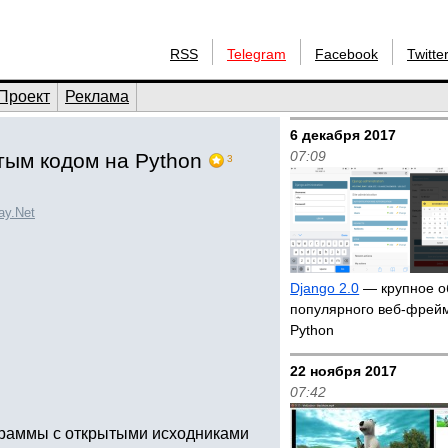
RSS
Telegram
Facebook
Twitte
Проект
Реклама
6 декабря 2017
07:09
тым кодом на Python
3
ay.Net
Django 2.0
— крупное о
популярного веб-фрей
Python
22 ноября 2017
07:42
граммы с открытыми исходниками