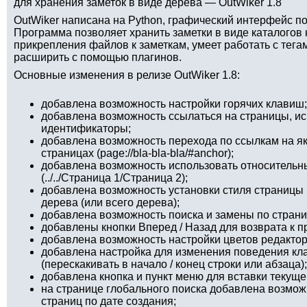
для хранения заметок в виде дерева — OutWiker 1.8
OutWiker написана на Python, графический интерфейс п
Программа позволяет хранить заметки в виде каталогов 
прикрепления файлов к заметкам, умеет работать с тега
расширить с помощью плагинов.
Основные изменения в релизе OutWiker 1.8:
добавлена возможность настройки горячих клавиш;
добавлена возможность ссылаться на страницы, ис
идентификаторы;
добавлена возможность перехода по ссылкам на я
страницах (page://bla-bla-bla/#anchor);
добавлена возможность использовать относительны
(../../Страница 1/Страница 2);
добавлена возможность установки стиля страницы 
дерева (или всего дерева);
добавлена возможность поиска и замены по страни
добавлены кнопки Вперед / Назад для возврата к
добавлена возможность настройки цветов редактор
добавлена настройка для изменения поведения кл
(перескакивать в начало / конец строки или абзаца);
добавлена кнопка и пункт меню для вставки текуще
на странице глобального поиска добавлена возмо
страниц по дате создания;