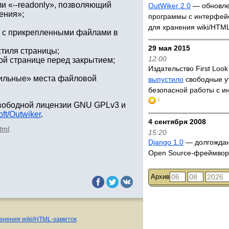
и «--readonly», позволяющий
OutWiker 2.0
— обновл
ения»;
программы с интерфей
для хранения wiki/HTM
и с прикрепленными файлами в
29 мая 2015
стиля страницы;
12:00
ой странице перед закрытием;
Издательство First Loo
авильные» места файловой
выпустило
свободные у
безопасной работы с 
1
свободной лицензии GNU GPLv3 и
oft/Outwiker
.
4 сентября 2008
tml
.
15:20
Django 1.0
— долгождан
Open Source-фреймворк
Архив
анения wiki/HTML-заметок