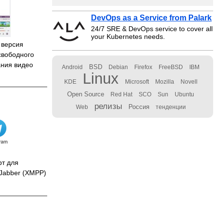
DevOps as a Service from Palark
24/7 SRE & DevOps service to cover all
your Kubernetes needs.
 версия
свободного
ания видео
BSD
Android
Debian
Firefox
FreeBSD
IBM
Linux
KDE
Microsoft
Mozilla
Novell
Open Source
Red Hat
SCO
Sun
Ubuntu
релизы
Россия
Web
тенденции
т для
 Jabber (XMPP)