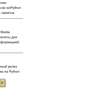
ение
сом wxPython
L-заметок
k Media
тилиты для
информацией
ный релиз
а на Python