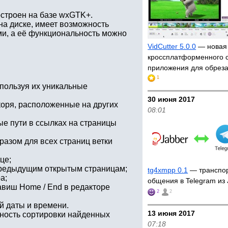
остроен на базе wxGTK+.
на диске, имеет возможность
ми, а её функциональность можно
VidCutter 5.0.0
— новая
кроссплатформенного 
приложения для обрез
1
пользуя их уникальные
30 июня 2017
коря, расположенные на других
08:01
е пути в ссылках на страницы
разом для всех страниц ветки
це;
 предыдущим открытым страницам;
tg4xmpp 0.1
— транспор
а;
общения в Telegram из
авиш Home / End в редакторе
2
2
й даты и времени.
13 июня 2017
жность сортировки найденных
07:18