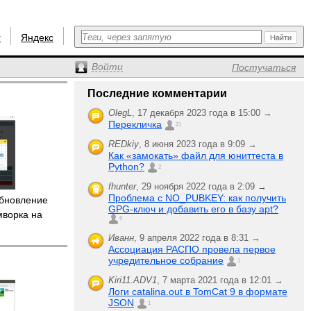
r
Яндекс
Войти
Постучаться
Последние комментарии
OlegL
,
17 декабря 2023 года в 15:00 →
Перекличка
21
REDkiy
,
8 июня 2023 года в 9:09 →
Как «замокать» файл для юниттеста в
Python?
2
fhunter
,
29 ноября 2022 года в 2:09 →
Проблема с NO_PUBKEY: как получить
бновление
GPG-ключ и добавить его в базу apt?
мворка на
6
Иванн
,
9 апреля 2022 года в 8:31 →
Ассоциация РАСПО провела первое
учредительное собрание
1
Kiri11.ADV1
,
7 марта 2021 года в 12:01 →
Логи catalina.out в TomCat 9 в формате
JSON
1