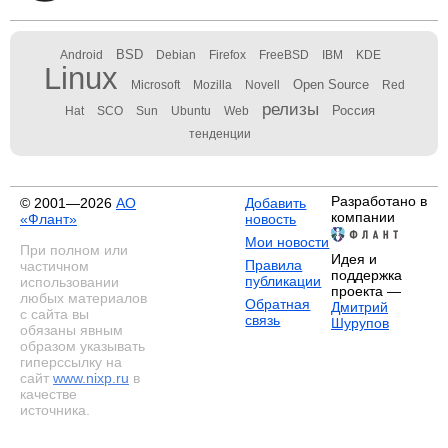
BSD
Android
Debian
Firefox
FreeBSD
IBM
KDE
Linux
Open Source
Microsoft
Mozilla
Novell
Red
релизы
Россия
Hat
SCO
Sun
Ubuntu
Web
тенденции
Разработано в
© 2001—2026
АО
Добавить
компании
«Флант»
новость
Мои новости
При полном или
Идея и
Правила
частичном
поддержка
публикации
использовании
проекта —
любых материалов
Обратная
Дмитрий
с сайта вы
связь
Шурупов
обязаны явным
образом указывать
гиперссылку на
сайт
www.nixp.ru
в
качестве
источника.