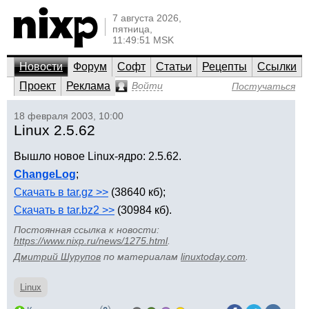
7 августа 2026,
пятница,
11:49:51 MSK
Новости
Форум
Софт
Статьи
Рецепты
Ссылки
Проект
Реклама
Войти
Постучаться
18 февраля 2003, 10:00
Linux 2.5.62
Вышло новое Linux-ядро: 2.5.62.
ChangeLog
;
Скачать в tar.gz >>
(38640 кб);
Скачать в tar.bz2 >>
(30984 кб).
Постоянная ссылка к новости:
https://www.nixp.ru/news/1275.html
.
Дмитрий Шурупов
по материалам
linuxtoday.com
.
Linux