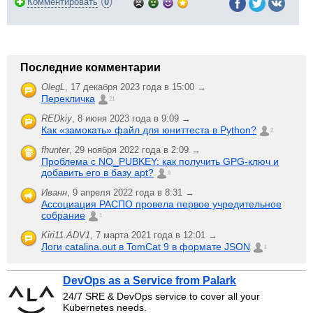
(
)
Комментировать
0
Последние комментарии
OlegL
,
17 декабря 2023 года в 15:00 →
Перекличка
21
REDkiy
,
8 июня 2023 года в 9:09 →
Как «замокать» файл для юниттеста в Python?
2
fhunter
,
29 ноября 2022 года в 2:09 →
Проблема с NO_PUBKEY: как получить GPG-ключ и
добавить его в базу apt?
6
Иванн
,
9 апреля 2022 года в 8:31 →
Ассоциация РАСПО провела первое учредительное
собрание
1
Kiri11.ADV1
,
7 марта 2021 года в 12:01 →
Логи catalina.out в TomCat 9 в формате JSON
1
DevOps as a Service from Palark
24/7 SRE & DevOps service to cover all your
Kubernetes needs.